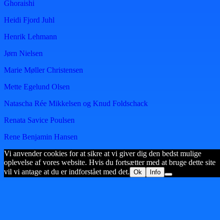
Ghoraishi
Heidi Fjord Juhl
Henrik Lehmann
Jørn Nielsen
Marie Møller Christensen
Mette Egelund Olsen
Natascha Rée Mikkelsen og Knud Foldschack
Renata Savice Poulsen
Rene Benjamin Hansen
Vi anvender cookies for at sikre at vi giver dig den bedst mulige
oplevelse af vores website. Hvis du fortsætter med at bruge dette site
vil vi antage at du er indforstået med det.
Ok
Info