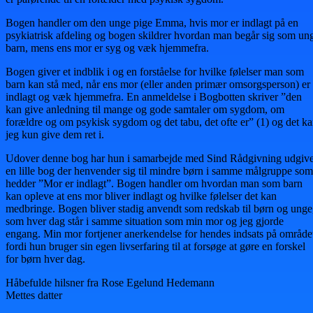
Bogen handler om den unge pige Emma, hvis mor er indlagt på en
psykiatrisk afdeling og bogen skildrer hvordan man begår sig som un
barn, mens ens mor er syg og væk hjemmefra.
Bogen giver et indblik i og en forståelse for hvilke følelser man som
barn kan stå med, når ens mor (eller anden primær omsorgsperson) er
indlagt og væk hjemmefra. En anmeldelse i Bogbotten skriver ”den
kan give anledning til mange og gode samtaler om sygdom, om
forældre og om psykisk sygdom og det tabu, det ofte er” (1) og det k
jeg kun give dem ret i.
Udover denne bog har hun i samarbejde med Sind Rådgivning udgive
en lille bog der henvender sig til mindre børn i samme målgruppe som
hedder ”Mor er indlagt”. Bogen handler om hvordan man som barn
kan opleve at ens mor bliver indlagt og hvilke følelser det kan
medbringe. Bogen bliver stadig anvendt som redskab til børn og unge
som hver dag står i samme situation som min mor og jeg gjorde
engang. Min mor fortjener anerkendelse for hendes indsats på område
fordi hun bruger sin egen livserfaring til at forsøge at gøre en forskel
for børn hver dag.
Håbefulde hilsner fra Rose Egelund Hedemann
Mettes datter