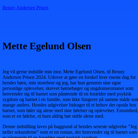
Benny Andersen Prisen
Menu
Mette Egelund Olsen
Jeg vil gerne indstille min mor, Mette Egelund Olsen, til Benny
Andersen Prisen 2024. Udover at gøre en forskel hver eneste dag for
hendes børn, min storebror og jeg, har hun gennem sine egne
personlige oplevelser, skrevet børnebøger og ungdomsromaner som
henvender sig til barnet som pårørende til en forælder med psykisk
sygdom og barnet i en familie, som ikke fungerer på samme måde so
mange andres. Hendes udgivelser bidrager til et behov der opstår hos
barnet, som føler sig alene med sine følelser og oplevelser. Ensomhed
som er en følelse, et barn aldrig bør sidde alene med.
Denne indstilling laves på baggrund af hendes seneste udgivelse ”Jeg
tæller sekunderne” som er en roman, der henvender sig til barnet som
er pårørende til en forælder med psykisk sygdom.