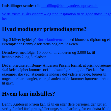
Indstillinger sendes til:
indstilling@bennyandersenprisen.dk
Se de første 15 års vindere – og find inspiration til de gode indstilling
her
Hvad modtager prismodtagerne?
Top 3 bliver hyldet på
Børnekonferencen
med blomster, diplom og et
eksemplar af Benny Andersens bog om Snøvsen.
Derudover medfølger 10.000 kr. til vinderen og 3.000 kr. til
henholdsvis 2. og 3. pladsen.
Det er præciseret i Benny Andersen Prisens formål, at prismodtagerne
skal lade beløbet komme socialt udsatte børn til gode. Det kan for
eksempel ske ved, at pengene indgår i det videre arbejde, bruges til
noget, der har manglet, eller på anden måde kommer børnene direkte
til gavn.
Hvem kan indstilles?
Benny Andersen Prisen kan gå til en eller flere personer, der gør en
særlig forskel for børn og/eller unge, som har brug for en ekstra hånd,