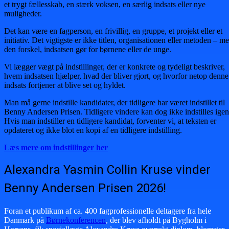
et trygt fællesskab, en stærk voksen, en særlig indsats eller nye
muligheder.
Det kan være en fagperson, en frivillig, en gruppe, et projekt eller et
initiativ. Det vigtigste er ikke titlen, organisationen eller metoden – m
den forskel, indsatsen gør for børnene eller de unge.
Vi lægger vægt på indstillinger, der er konkrete og tydeligt beskriver,
hvem indsatsen hjælper, hvad der bliver gjort, og hvorfor netop denne
indsats fortjener at blive set og hyldet.
Man må gerne indstille kandidater, der tidligere har været indstillet til
Benny Andersen Prisen. Tidligere vindere kan dog ikke indstilles igen
Hvis man indstiller en tidligere kandidat, forventer vi, at teksten er
opdateret og ikke blot en kopi af en tidligere indstilling.
Læs mere om indstillinger her
Alexandra Yasmin Collin Kruse vinder
Benny Andersen Prisen 2026!
Foran et publikum af ca. 400 fagprofessionelle deltagere fra hele
Danmark på
Børnekonferencen
, der blev afholdt på Bygholm i