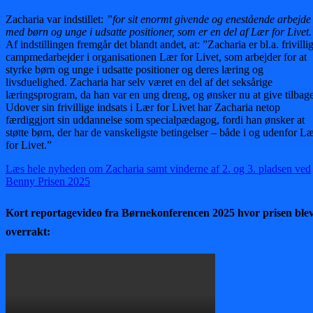
Zacharia var indstillet:
”for sit enormt givende og enestående arbejde
med børn og unge i udsatte positioner, som er en del af Lær for Livet
Af indstillingen fremgår det blandt andet, at: ”Zacharia er bl.a. frivilli
campmedarbejder i organisationen Lær for Livet, som arbejder for at
styrke børn og unge i udsatte positioner og deres læring og
livsduelighed. Zacharia har selv været en del af det seksårige
læringsprogram, da han var en ung dreng, og ønsker nu at give tilbage
Udover sin frivillige indsats i Lær for Livet har Zacharia netop
færdiggjort sin uddannelse som specialpædagog, fordi han ønsker at
støtte børn, der har de vanskeligste betingelser – både i og udenfor L
for Livet.”
Læs hele nyheden om Zacharia samt vinderne af 2. og 3. pladsen ved
Benny Prisen 2025
Kort reportagevideo fra Børnekonferencen 2025 hvor prisen ble
overrakt: