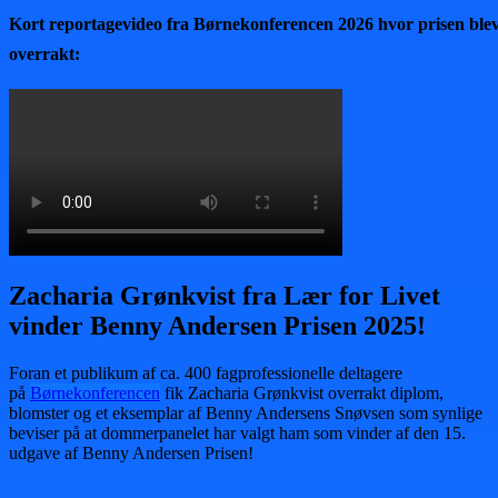
Kort reportagevideo fra Børnekonferencen 2026 hvor prisen ble
overrakt:
Zacharia Grønkvist fra Lær for Livet
vinder Benny Andersen Prisen 2025!
Foran et publikum af ca. 400 fagprofessionelle deltagere
på
Børnekonferencen
fik Zacharia Grønkvist overrakt diplom,
blomster og et eksemplar af Benny Andersens Snøvsen som synlige
beviser på at dommerpanelet har valgt ham som vinder af den 15.
udgave af Benny Andersen Prisen!