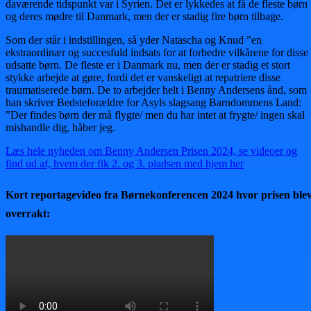
daværende tidspunkt var i Syrien. Det er lykkedes at få de fleste børn
og deres mødre til Danmark, men der er stadig fire børn tilbage.
Som der står i indstillingen, så yder Natascha og Knud ”en
ekstraordinær og succesfuld indsats for at forbedre vilkårene for disse
udsatte børn. De fleste er i Danmark nu, men der er stadig et stort
stykke arbejde at gøre, fordi det er vanskeligt at repatriere disse
traumatiserede børn. De to arbejder helt i Benny Andersens ånd, som
han skriver Bedsteforældre for Asyls slagsang Barndommens Land:
”Der findes børn der må flygte/ men du har intet at frygte/ ingen skal
mishandle dig, håber jeg.
Læs hele nyheden om Benny Andersen Prisen 2024, se videoer og
find ud af, hvem der fik 2. og 3. pladsen med hjem her
Kort reportagevideo fra Børnekonferencen 2024 hvor prisen ble
overrakt: