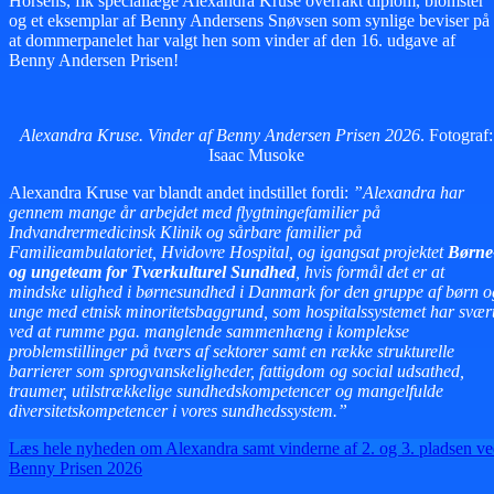
Horsens, fik speciallæge Alexandra Kruse overrakt diplom, blomster
og et eksemplar af Benny Andersens Snøvsen som synlige beviser på
at dommerpanelet har valgt hen som vinder af den 16. udgave af
Benny Andersen Prisen!
Alexandra Kruse. Vinder af Benny Andersen Prisen 2026
. Fotograf:
Isaac Musoke
Alexandra Kruse var blandt andet indstillet fordi:
”Alexandra har
gennem mange år arbejdet med flygtningefamilier på
Indvandrermedicinsk Klinik og sårbare familier på
Familieambulatoriet, Hvidovre Hospital, og igangsat projektet
Børne
og ungeteam for Tværkulturel Sundhed
, hvis formål det er at
mindske ulighed i børnesundhed i Danmark for den gruppe af børn o
unge med etnisk minoritetsbaggrund, som hospitalssystemet har svær
ved at rumme pga. manglende sammenhæng i komplekse
problemstillinger på tværs af sektorer samt en række strukturelle
barrierer som sprogvanskeligheder, fattigdom og social udsathed,
traumer, utilstrækkelige sundhedskompetencer og mangelfulde
diversitetskompetencer i vores sundhedssystem.”
Læs hele nyheden om Alexandra samt vinderne af 2. og 3. pladsen v
Benny Prisen 2026