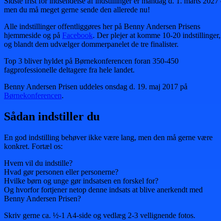
Sidste frist for indsendelse af indstillinger er mandag d. 1. marts 2027
men du må meget gerne sende den allerede nu!
Alle indstillinger offentliggøres her på Benny Andersen Prisens
hjemmeside og på
Facebook
. Der plejer at komme 10-20 indstillinger,
og blandt dem udvælger dommerpanelet de tre finalister.
Top 3 bliver hyldet på Børnekonferencen foran 350-450
fagprofessionelle deltagere fra hele landet.
Benny Andersen Prisen uddeles onsdag d. 19. maj 2017 på
Børnekonferencen
.
Sådan indstiller du
En god indstilling behøver ikke være lang, men den må gerne være
konkret. Fortæl os:
Hvem vil du indstille?
Hvad gør personen eller personerne?
Hvilke børn og unge gør indsatsen en forskel for?
Og hvorfor fortjener netop denne indsats at blive anerkendt med
Benny Andersen Prisen?
Skriv gerne ca. ½-1 A4-side og vedlæg 2-3 vellignende fotos.