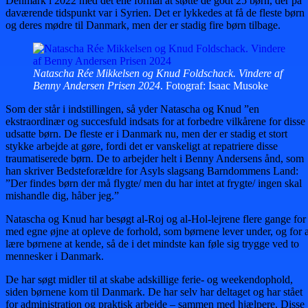
Denmark i 2022 med det ene formål at støtte de godt 25 børn, der på
daværende tidspunkt var i Syrien. Det er lykkedes at få de fleste børn
og deres mødre til Danmark, men der er stadig fire børn tilbage.
Natascha Rée Mikkelsen og Knud Foldschack. Vindere af
Benny Andersen Prisen 2024
. Fotograf: Isaac Musoke
Som der står i indstillingen, så yder Natascha og Knud ”en
ekstraordinær og succesfuld indsats for at forbedre vilkårene for disse
udsatte børn. De fleste er i Danmark nu, men der er stadig et stort
stykke arbejde at gøre, fordi det er vanskeligt at repatriere disse
traumatiserede børn. De to arbejder helt i Benny Andersens ånd, som
han skriver Bedsteforældre for Asyls slagsang Barndommens Land:
”Der findes børn der må flygte/ men du har intet at frygte/ ingen skal
mishandle dig, håber jeg.”
Natascha og Knud har besøgt al-Roj og al-Hol-lejrene flere gange for
med egne øjne at opleve de forhold, som børnene lever under, og for a
lære børnene at kende, så de i det mindste kan føle sig trygge ved to
mennesker i Danmark.
De har søgt midler til at skabe adskillige ferie- og weekendophold,
siden børnene kom til Danmark. De har selv har deltaget og har stået
for administration og praktisk arbejde – sammen med hjælpere. Disse