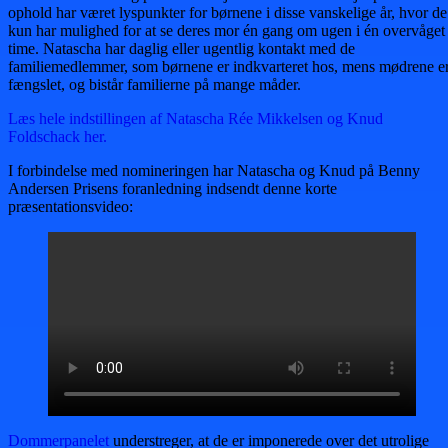
ophold har været lyspunkter for børnene i disse vanskelige år, hvor de
kun har mulighed for at se deres mor én gang om ugen i én overvåget
time. Natascha har daglig eller ugentlig kontakt med de
familiemedlemmer, som børnene er indkvarteret hos, mens mødrene e
fængslet, og bistår familierne på mange måder.
Læs hele indstillingen af Natascha Rée Mikkelsen og Knud
Foldschack her.
I forbindelse med nomineringen har Natascha og Knud på Benny
Andersen Prisens foranledning indsendt denne korte
præsentationsvideo:
Dommerpanelet
understreger, at de er imponerede over det utrolige