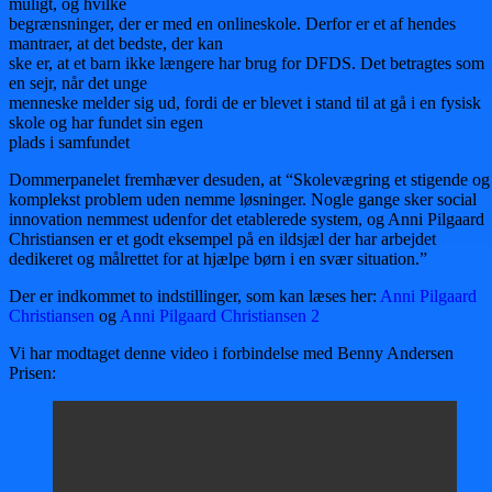
muligt, og hvilke
begrænsninger, der er med en onlineskole. Derfor er et af hendes
mantraer, at det bedste, der kan
ske er, at et barn ikke længere har brug for DFDS. Det betragtes som
en sejr, når det unge
menneske melder sig ud, fordi de er blevet i stand til at gå i en fysisk
skole og har fundet sin egen
plads i samfundet
Dommerpanelet fremhæver desuden, at “Skolevægring et stigende og
komplekst problem uden nemme løsninger. Nogle gange sker social
innovation nemmest udenfor det etablerede system, og Anni Pilgaard
Christiansen er et godt eksempel på en ildsjæl der har arbejdet
dedikeret og målrettet for at hjælpe børn i en svær situation.”
Der er indkommet to indstillinger, som kan læses her:
Anni Pilgaard
Christiansen
og
Anni Pilgaard Christiansen 2
Vi har modtaget denne video i forbindelse med Benny Andersen
Prisen: