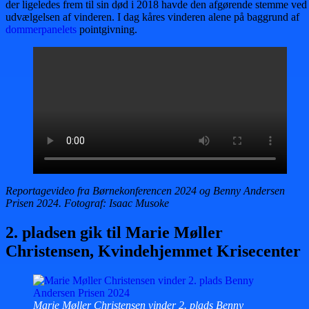
der ligeledes frem til sin død i 2018 havde den afgørende stemme ved
udvælgelsen af vinderen. I dag kåres vinderen alene på baggrund af
dommerpanelets
pointgivning.
Reportagevideo fra Børnekonferencen 2024 og Benny Andersen
Prisen 2024. Fotograf: Isaac Musoke
2. pladsen gik til Marie Møller
Christensen, Kvindehjemmet Krisecenter
Marie Møller Christensen vinder 2. plads Benny