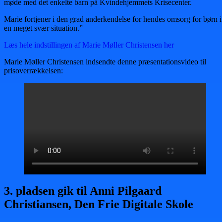
møde med det enkelte barn på Kvindehjemmets Krisecenter.
Marie fortjener i den grad anderkendelse for hendes omsorg for børn i
en meget svær situation.”
Læs hele indstillingen af Marie Møller Christensen her
Marie Møller Christensen indsendte denne præsentationsvideo til
prisoverrækkelsen:
3. pladsen gik til Anni Pilgaard
Christiansen, Den Frie Digitale Skole