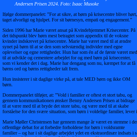
Andersen Prisen 2024. Foto: Isaac Musoke
Ifølge dommerpanelet: ”For at sikre, at børn på krisecentre bliver hørt,
taget alvorligt og hjulpet. For sit børnesyn, empati og engagement.”
Siden 1996 har Marie været ansat på Kvindehjemmet Krisecenter. På
det tidspunkt blev børn mest betragtet som appendix til de voksne
kvinder indskrevet på krisecentre. Marie har været med til at ændre
synet på børn til at se den som selvstændig individer med egne
oplevelser og egne rettigheder. Hun har som én af de første været me
til at udvikle og cementere arbejdet for og med børn på krisecenter,
som vi kender det i dag. Marie har dengang som nu, kæmpet for at få
børns ord og børns rettigheder talt frem.
Hun insisterer i sit daglige virke på, at tale MED børn og ikke OM
børn.
Dommerpanelet tilføjer, at: ”Vold i familier er oftest et stort tabu, og
gennem kommunikationen ønsker Benny Andersen Prisen at bidrage
til at være med til at bryde det store tabu, og være med til at skabe
forståelse for den svære situation, som børn i voldelige familier, lever i
Marie Møller Christensen har gennem mange år været en stemme i de
offentlige debat for at forbedre forholdene for børn i voldsramte
familier – og har i sit daglige arbejdet ydet en ekstraordinær indsats i s