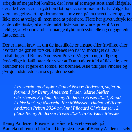
arbejde af meget høj kvalitet, der laves af et meget stort antal ildsjæle,
der alle hver især har ydet en flot og ekstraordinær indsats. Valget har
været meget svært, og dommerne har været på en meget svær opgave
Ikke med at vælge til, men med at prioritere. Flere har givet udtryk for
at de ville ønske, at alle de indstillede kunne vinde prisen! Vi er
heldige, at vi som land har mange dybt professionelle og engagerede
fagpersoner.
Der er ingen krav til, om de indstillede er ansatte eller frivillige eller
hvordan de gør en forskel. I årenes løb har vi modtaget ca. 200
indstillinger til Benny Andersen Prisen. Meget mangfoldige og
forskellige indstillinger, der viser at Danmark er fuld af ildsjæle, der
brænder for at gøre en forskel for børnene. Alle tidligere vindere og
øvrige indstillede kan ses på denne side.
Fra venstre mod højre: Daniel Nyboe Andersen, stifter og
formand for Benny Andersen Prisen, Marie Møller
Christensen 3. plads Benny Andersen Prisen 2024, Knud
Foldschack og Natascha Rée Mikkelsen, vindere af Benny
Andersen Prisen 2024 og Anni Pilgaard Christiansen, 2.
plads Benny Andersen Prisen 2024. Foto: Isaac Musoke
Benny Andersen Prisen er alle årene blevet overrakt på
Børnekonferencen i foråret. De første otte år af Benny Andersen selv,