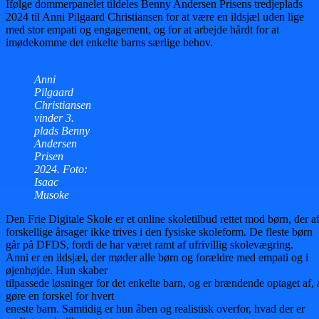
Ifølge dommerpanelet tildeles Benny Andersen Prisens tredjeplads
2024 til Anni Pilgaard Christiansen for at være en ildsjæl uden lige
med stor empati og engagement, og for at arbejde hårdt for at
imødekomme det enkelte barns særlige behov.
Anni
Pilgaard
Christiansen
vinder 3.
plads Benny
Andersen
Prisen
2024. Foto:
Isaac
Musoke
Den Frie Digitale Skole er et online skoletilbud rettet mod børn, der a
forskellige årsager ikke trives i den fysiske skoleform. De fleste børn
går på DFDS, fordi de har været ramt af ufrivillig skolevægring.
Anni er en ildsjæl, der møder alle børn og forældre med empati og i
øjenhøjde. Hun skaber
tilpassede løsninger for det enkelte barn, og er brændende optaget af, 
gøre en forskel for hvert
eneste barn. Samtidig er hun åben og realistisk overfor, hvad der er