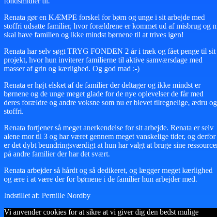
fondsmidler til.
Renata gør en KÆMPE forskel for børn og unge i sit arbejde med
stoffri udsatte familier, hvor forældrene er kommet ud af misbrug og 
skal have familien og ikke mindst børnene til at trives igen!
Renata har selv søgt TRYG FONDEN 2 år i træk og fået penge til sit
projekt, hvor hun inviterer familierne til aktive samværsdage med
masser af grin og kærlighed. Og god mad :-)
Renata er højt elsket af de familier der deltager og ikke mindst er
børnene og de unge meget glade for de nye oplevelser de får med
deres forældre og andre voksne som nu er blevet tilregnelige, ædru og
stoffri.
Renata fortjener så meget anerkendelse for sit arbejde. Renata er selv
alene mor til 3 og har været gennem meget vanskelige tider, og derfor
er det dybt beundringsværdigt at hun har valgt at bruge sine ressource
på andre familier der har det svært.
Renata arbejder så hårdt og så dedikeret, og lægger meget kærlighed
og ære i at være der for børnene i de familier hun arbejder med.
Indstillet af: Pernille Nordby
Vi anvender cookies for at sikre at vi giver dig den bedst mulige