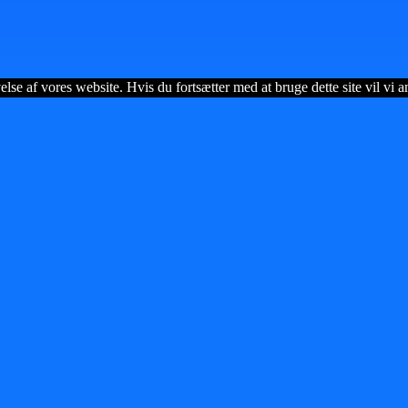
lse af vores website. Hvis du fortsætter med at bruge dette site vil vi a