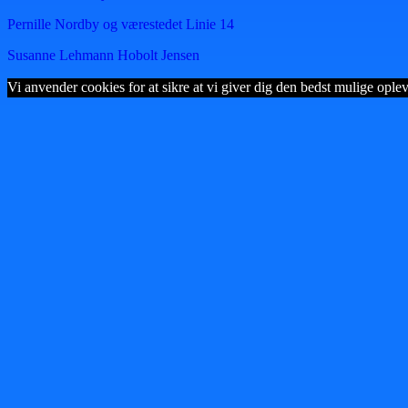
Pernille Nordby og værestedet Linie 14
Susanne Lehmann Hobolt Jensen
Vi anvender cookies for at sikre at vi giver dig den bedst mulige opleve