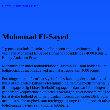
Benny Andersen Prisen
Menu
Mohamad El-Sayed
Jeg ønsker at indstille min storebror, som er en passioneret ildsjæl
ved navn Mohamad El-Sayed (formand) bosiddende i 4600 Køge til
Benny Andersen Prisen.
Mohamad har stiftet fodboldklubben Hastrup FC, som holder til i et
boligsocialt udsat område ved navn Hastrupparken 4600 Køge.
Foreningen har til formål at styrke fællesskabet og det sociale liv på
tværs at etniciteter/ kulturer i foreningen og fremme medlemmernes ly
til at engagere sig i idræt (fodbold) og tage medansvar i foreningen
gennem folkeoplysende aktiviteter. Foreningen giver beboere muligh
for at dyrke fodbold på turneringsplan i foreningen under DBU og er
med til at skabe tryghed samt forebygge, at unge i et boligsocialt udsa
boligområde havner i en kriminel løbebane.