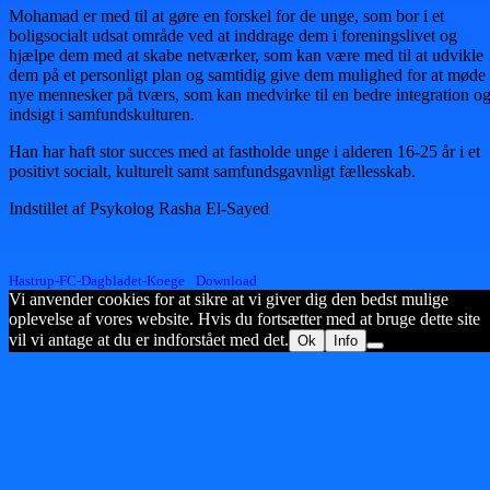
Mohamad er med til at gøre en forskel for de unge, som bor i et
boligsocialt udsat område ved at inddrage dem i foreningslivet og
hjælpe dem med at skabe netværker, som kan være med til at udvikle
dem på et personligt plan og samtidig give dem mulighed for at møde
nye mennesker på tværs, som kan medvirke til en bedre integration o
indsigt i samfundskulturen.
Han har haft stor succes med at fastholde unge i alderen 16-25 år i et
positivt socialt, kulturelt samt samfundsgavnligt fællesskab.
Indstillet af Psykolog Rasha El-Sayed
Hastrup-FC-Dagbladet-Koege
Download
Vi anvender cookies for at sikre at vi giver dig den bedst mulige
oplevelse af vores website. Hvis du fortsætter med at bruge dette site
vil vi antage at du er indforstået med det.
Ok
Info