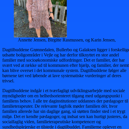
Annette Jensen, Birgitte Rasmussen, og Karin Jensen,
Dagtilbuddene Grønnedalen, Bullerbo og Galaksen ligger i forskellig
udsatte boligområder i Vejle og har derfor tilknyttet en stor andel
familier med socioøkonomiske udfordringer. Det er familier, der har
svært ved at række ud til kommunen efter hjælp, og familier, der nemt
kan blive overset i det kommunale system. Dagtilbuddene følger alle
børnene tæt ved løbende at lave systematiske vurderinger af deres
trivsel.
Dagtilbuddene indgår i et tværfagligt udviklingsarbejde med sociale
myndigheder om en helhedsorienteret tilgang med udgangspunkt i
familiens behov. I alle tre daginstitutioner uddannes der pædagoger til
familieterapeuter. De relevante fagfolk møder familien dér, hvor
familien allerede har sin daglige gang, så støtten finder sted i et trygt
miljø. Det er kendte pædagoger, og indsat sen kan hurtigt justeres, da
socialfaglig viden, familieterapeutiske kompetencer og
sundhedsplejerske er tilstede i dagtilbuddet. Familierne oplever en