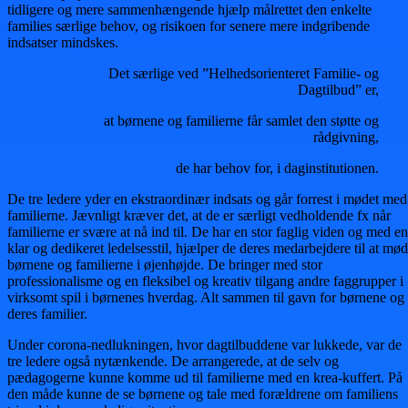
tidligere og mere sammenhængende hjælp målrettet den enkelte
families særlige behov, og risikoen for senere mere indgribende
indsatser mindskes.
Det særlige ved ”Helhedsorienteret Familie- og
Dagtilbud” er,
at børnene og familierne får samlet den støtte og
rådgivning,
de har behov for, i daginstitutionen.
De tre ledere yder en ekstraordinær indsats og går forrest i mødet med
familierne. Jævnligt kræver det, at de er særligt vedholdende fx når
familierne er svære at nå ind til. De har en stor faglig viden og med en
klar og dedikeret ledelsesstil, hjælper de deres medarbejdere til at mø
børnene og familierne i øjenhøjde. De bringer med stor
professionalisme og en fleksibel og kreativ tilgang andre faggrupper i
virksomt spil i børnenes hverdag. Alt sammen til gavn for børnene og
deres familier.
Under corona-nedlukningen, hvor dagtilbuddene var lukkede, var de
tre ledere også nytænkende. De arrangerede, at de selv og
pædagogerne kunne komme ud til familierne med en krea-kuffert. På
den måde kunne de se børnene og tale med forældrene om familiens