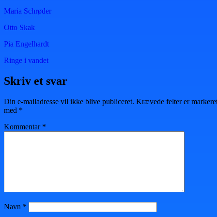
Maria Schrøder
Otto Skak
Pia Engelhardt
Ringe i vandet
Skriv et svar
Din e-mailadresse vil ikke blive publiceret.
Krævede felter er markere
med
*
Kommentar
*
Navn
*