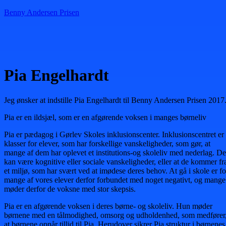
Benny Andersen Prisen
Menu
Pia Engelhardt
Jeg ønsker at indstille Pia Engelhardt til Benny Andersen Prisen 2017
Pia er en ildsjæl, som er en afgørende voksen i manges børneliv
Pia er pædagog i Gørlev Skoles inklusionscenter. Inklusionscentret er
klasser for elever, som har forskellige vanskeligheder, som gør, at
mange af dem har oplevet et institutions-og skoleliv med nederlag. De
kan være kognitive eller sociale vanskeligheder, eller at de kommer fr
et miljø, som har svært ved at imødese deres behov. At gå i skole er fo
mange af vores elever derfor forbundet med noget negativt, og mange
møder derfor de voksne med stor skepsis.
Pia er en afgørende voksen i deres børne- og skoleliv. Hun møder
børnene med en tålmodighed, omsorg og udholdenhed, som medfører
at børnene opnår tillid til Pia. Herudover sikrer Pia struktur i børnenes