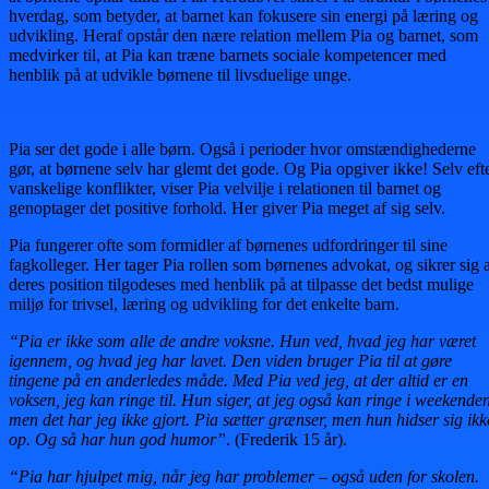
hverdag, som betyder, at barnet kan fokusere sin energi på læring og
udvikling. Heraf opstår den nære relation mellem Pia og barnet, som
medvirker til, at Pia kan træne barnets sociale kompetencer med
henblik på at udvikle børnene til livsduelige unge.
Pia ser det gode i alle børn. Også i perioder hvor omstændighederne
gør, at børnene selv har glemt det gode. Og Pia opgiver ikke! Selv eft
vanskelige konflikter, viser Pia velvilje i relationen til barnet og
genoptager det positive forhold. Her giver Pia meget af sig selv.
Pia fungerer ofte som formidler af børnenes udfordringer til sine
fagkolleger. Her tager Pia rollen som børnenes advokat, og sikrer sig a
deres position tilgodeses med henblik på at tilpasse det bedst mulige
miljø for trivsel, læring og udvikling for det enkelte barn.
“Pia er ikke som alle de andre voksne. Hun ved, hvad jeg har været
igennem, og hvad jeg har lavet. Den viden bruger Pia til at gøre
tingene på en anderledes måde. Med Pia ved jeg, at der altid er en
voksen, jeg kan ringe til. Hun siger, at jeg også kan ringe i weekenden
men det har jeg ikke gjort. Pia sætter grænser, men hun hidser sig ikk
op. Og så har hun god humor”
. (Frederik 15 år).
“Pia har hjulpet mig, når jeg har problemer – også uden for skolen.