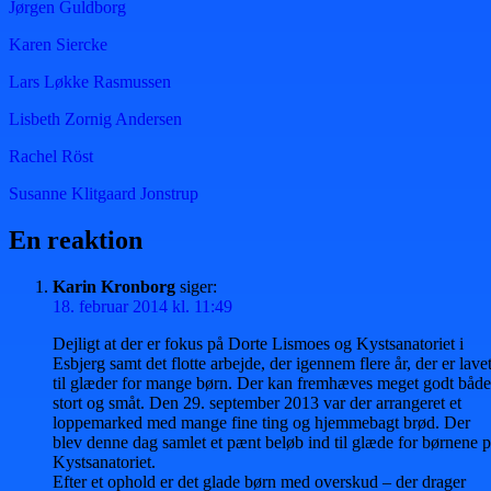
Jørgen Guldborg
Karen Siercke
Lars Løkke Rasmussen
Lisbeth Zornig Andersen
Rachel Röst
Susanne Klitgaard Jonstrup
En reaktion
Karin Kronborg
siger:
18. februar 2014 kl. 11:49
Dejligt at der er fokus på Dorte Lismoes og Kystsanatoriet i
Esbjerg samt det flotte arbejde, der igennem flere år, der er lave
til glæder for mange børn. Der kan fremhæves meget godt både
stort og småt. Den 29. september 2013 var der arrangeret et
loppemarked med mange fine ting og hjemmebagt brød. Der
blev denne dag samlet et pænt beløb ind til glæde for børnene 
Kystsanatoriet.
Efter et ophold er det glade børn med overskud – der drager