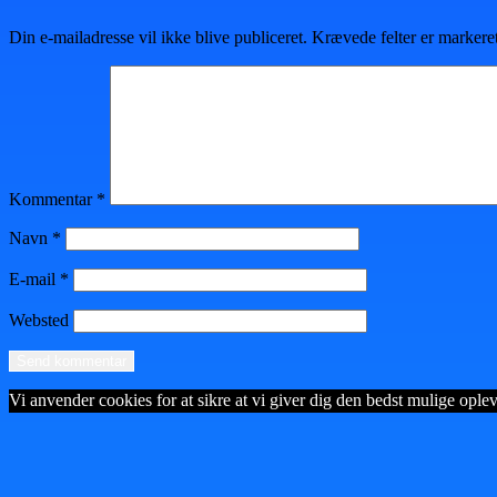
Din e-mailadresse vil ikke blive publiceret.
Krævede felter er marker
Kommentar
*
Navn
*
E-mail
*
Websted
Vi anvender cookies for at sikre at vi giver dig den bedst mulige opleve