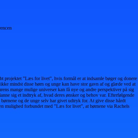
rencen
abt projektet ”Læs for livet”, hvis formål er at indsamle bøger og donere
 at ikke mindst disse børn og unge kan have stor gavn af og glæde ved at
raturens mange mulige universer kan få nye og andre perspektiver på sig
anne sig et indtryk af, hvad deres ønsker og behov var. Efterfølgende
ørnene og de unge selv har givet udtryk for. At give disse hårdt
e den mulighed forbundet med ”Læs for livet”, at børnene via Rachels