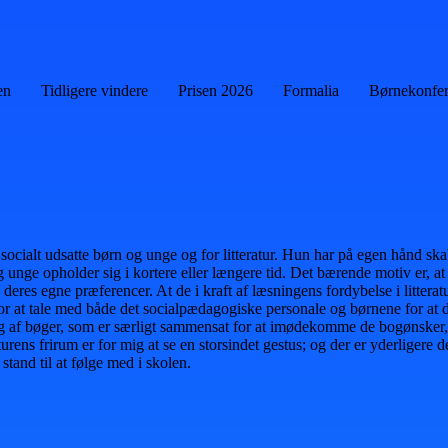
en
Tidligere vindere
Prisen 2026
Formalia
Børnekonfe
 socialt udsatte børn og unge og for litteratur. Hun har på egen hånd sk
 og unge opholder sig i kortere eller længere tid. Det bærende motiv er,
a deres egne præferencer. At de i kraft af læsningens fordybelse i litte
r at tale med både det socialpædagogiske personale og børnene for at d
lg af bøger, som er særligt sammensat for at imødekomme de bogønsker, b
aturens frirum er for mig at se en storsindet gestus; og der er yderliger
i stand til at følge med i skolen.