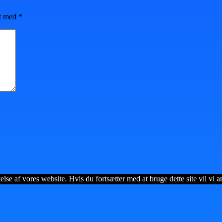
et med
*
lse af vores website. Hvis du fortsætter med at bruge dette site vil vi a