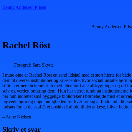
Benny Andersen Prisen
Benny Andersen Pris
Rachel Röst
Fotograf: Sara Skytte
I mine øjne er Rachel Röst en sand ildsjæl med et stort hjerte for både
dem til diverse institutioner og krisecentre, hvor socialt udsatte børn
stifte nærmere bekendtskab med litteratur i alle afskygninger og ud fr
selv og verden omkring dem. Hun har været rundt på institutionerne fo
har hun indrettet små hyggelige biblioteker i børnehøjde med et udva
prøvede børn og unge muligheden for hver for sig at finde ind i litter
indsats for, at de skal få et positivt forhold til det at læse, bliver bedre 
– Anne Nielsen
Skriv et svar