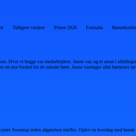
en
Tidligere vindere
Prisen 2026
Formalia
Børnekonfe
s. Hvor vi begge var medarbejdere. Janne var, og er ansat i afdelingen
 en stor forskel for de udsatte børn. Janne varetager altid børnenes tar
center Avnstrup inden afgørelsen træffes. Oplev en hverdag med hende 