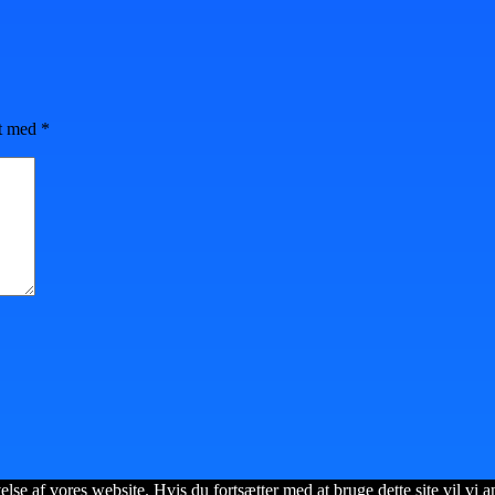
et med
*
lse af vores website. Hvis du fortsætter med at bruge dette site vil vi a