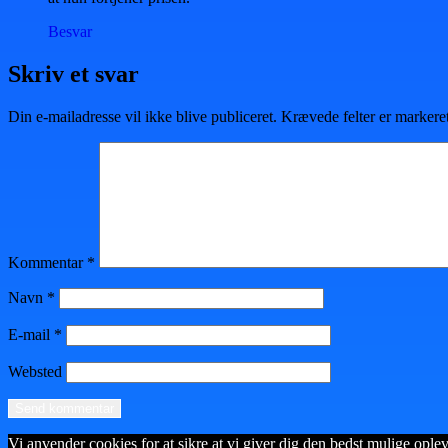
Besvar
Skriv et svar
Din e-mailadresse vil ikke blive publiceret.
Krævede felter er marker
Kommentar
*
Navn
*
E-mail
*
Websted
Vi anvender cookies for at sikre at vi giver dig den bedst mulige opleve