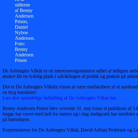
stifterne
af Benny
Andersen
Prisen,
Daniel
Nyboe
Andersen.
Foto:
Benny
Andersen
Prisen
De Anbragtes Vilkår er en interesseorganisation stiftet af tidligere an
ønsker får en tydelig plads i udviklingen af politik og praksis på an
Det er De Anbragtes Vilkårs vision at være medskabere af et samfund, h
en tryg barndom!
Læs den oprindelige indstilling af De Anbragtes Vilkår her.
Benny Andersen Prisen blev overrakt 31. maj foran et publikum af 14
begge har været med helt fra starten og i dag stadigvæk har særdeles a
på børnehjem.
Forpersonerne for De Anbragtes Vilkår, David Adrian Pedersen og Lei