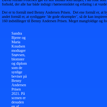
forhold, der alle har både indsigt i børneområdet og erfaring i at vurder
Der er to formål med Benny Andersen Prisen. Det ene formål er, at hyld
andet formål er, at synliggøre ’de gode eksempler’, så de kan inspirere a
160 indstillinger til Benny Andersen Prisen. Meget mangfoldige og forsk
Sandra
Bjerre og
Maria
Knudsen
modtager
Snøvsen,
blomster
og diplom
som de
synlige
beviser på
Benny
Andersen
Prisen
2021. På
scenen er
desuden
en af