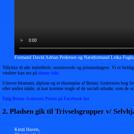
Formand David Adrian Pedersen og Næstformand Leika Fuglsang
Tillykke til alle indstillede, nominerede og prismodtagere. Vi er held
vindere kan ses på
denne side.
Udover blomster, diplom og et eksemplar af Benny Andersens bog Snø
eller anden måde, at kan komme nogle af de socialt udsatte, som de ar
Følg Benny Andersen Prisen på Facebook her
2. Pladsen gik til Trivselsgrupper v/ Sel
Kirsti Haven,