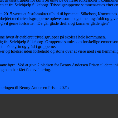
trivselsgrupper for børn og unge på de fleste folkeskoler i kommunen.
en er fra Selvhjælp Silkeborg. Trivselsgrupperne sammensættes efter e
den 2015 været et fastforankret tilbud til børnene i Silkeborg Kommunes 
t arbejdet med trivselsgrupperne opleves som meget meningsfuldt og giv
vil gerne fortsætte: ”De går glade derfra og kommer glade igen”.
hvert år etableret trivselsgrupper på skoler i hele kommunen.
llig fra Selvhjælp Silkeborg. Grupperne samles om forskellige emner som
 til både grin og gråd i grupperne.
ker og følelser uden forbehold og stolte over at være med i en hemmeli
atte børn. Ved at give 2.pladsen for Benny Andersen Prisen til dette init
 og som har fået flot evaluering.
neringen til Benny Andersen Prisen 2021: