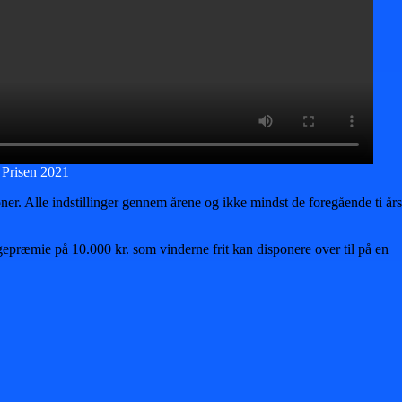
 Prisen 2021
ner. Alle indstillinger gennem årene og ikke mindst de foregående ti års
ræmie på 10.000 kr. som vinderne frit kan disponere over til på en