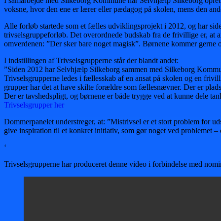
I samarbejde med Silkeborg Kommune har Selvhjælp Silkeborg oprettet 
voksne, hvor den ene er lærer eller pædagog på skolen, mens den and
Alle forløb startede som et fælles udviklingsprojekt i 2012, og har si
trivselsgruppeforløb. Det overordnede budskab fra de frivillige er, a
omverdenen: ”Der sker bare noget magisk”. Børnene kommer gerne og 
I indstillingen af Trivselsgrupperne står der blandt andet:
”Siden 2012 har Selvhjælp Silkeborg sammen med Silkeborg Kommune 
Trivselsgrupperne ledes i fællesskab af en ansat på skolen og en frivi
grupper har det at have skilte forældre som fællesnævner. Der er plads
Der er tavshedspligt, og børnene er både trygge ved at kunne dele tan
Trivselsgrupper her
Dommerpanelet understreger, at: ”Mistrivsel er et stort problem for uds
give inspiration til et konkret initiativ, som gør noget ved problemet –
‘
Trivselsgrupperne har produceret denne video i forbindelse med nomi