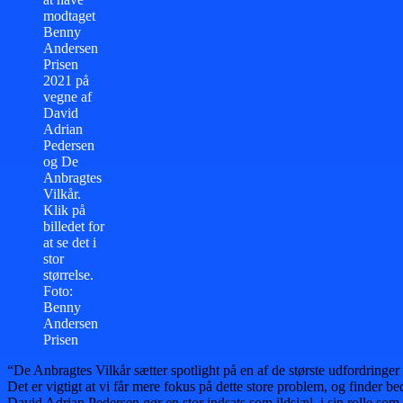
modtaget
Benny
Andersen
Prisen
2021 på
vegne af
David
Adrian
Pedersen
og De
Anbragtes
Vilkår.
Klik på
billedet for
at se det i
stor
størrelse.
Foto:
Benny
Andersen
Prisen
“De Anbragtes Vilkår sætter spotlight på en af de største udfordringe
Det er vigtigt at vi får mere fokus på dette store problem, og finder be
David Adrian Pedersen gør en stor indsats som ildsjæl, i sin rolle so