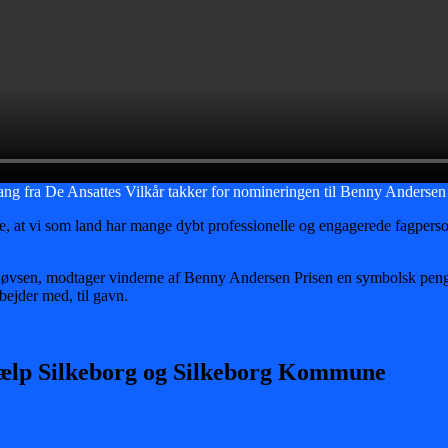
 fra De Ansattes Vilkår takker for nomineringen til Benny Andersen
ige, at vi som land har mange dybt professionelle og engagerede fagperso
vsen, modtager vinderne af Benny Andersen Prisen en symbolsk pengep
bejder med, til gavn.
vhjælp Silkeborg og Silkeborg Kommune