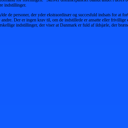
e indstillinger.
e de personer, der yder ekstraordinær og succesfuld indsats for at forb
ndre. Der er ingen krav til, om de indstillede er ansatte eller frivillige
ellige indstillinger, der viser at Danmark er fuld af ildsjæle, der brænd