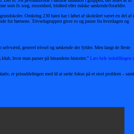
 Der er 5-8 jævnaldrende i samme situation i gruppen, der ledes af to
mne som fx sorg, ensomhed, tristhed eller måske søskende/forældre.
grundskoler. Omkring 230 børn har i løbet af skoleåret været en del af 
ende for børnene. Trivselsgruppen giver ro og pause fra hverdagen og
 selvværd, generel trivsel og søskende der fylder. Men langt de fleste
g klub, hvor man passer på hinandens historier.”
Læs hele indstillingen 
iativ, er prisuddelingen med til at sætte fokus på et stort problem – sam