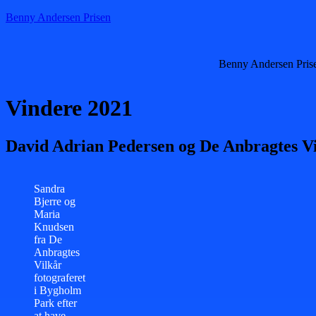
Benny Andersen Prisen
Benny Andersen Pris
Vindere 2021
David Adrian Pedersen og De Anbragtes V
Sandra
Bjerre og
Maria
Knudsen
fra De
Anbragtes
Vilkår
fotograferet
i Bygholm
Park efter
at have