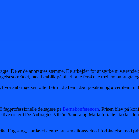
bragte. De er de anbragtes stemme. De arbejder for at styrke nuværende og
bringelsesområdet, med henblik på at udligne forskelle mellem anbragte o
vor anbringelser løfter børn ud af en udsat position og giver dem mulig
0 fagprofessionelle deltagere på
Børnekonferencen
. Prisen blev på ko
ktive roller i De Anbragtes Vilkår. Sandra og Maria fortalte i takketale
ka Fuglsang, har lavet denne præsentationsvideo i forbindelse med pr