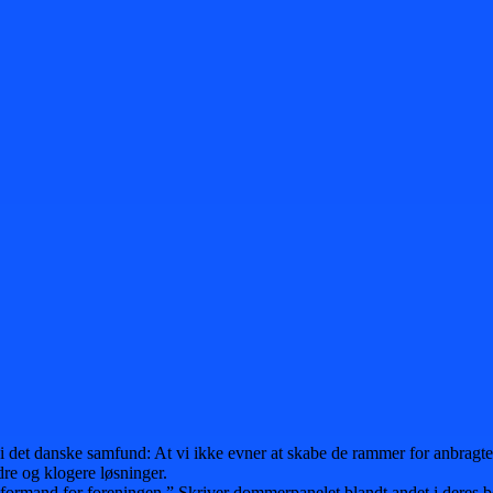
r i det danske samfund: At vi ikke evner at skabe de rammer for anbrag
dre og klogere løsninger.
m formand for foreningen.” Skriver dommerpanelet blandt andet i deres b