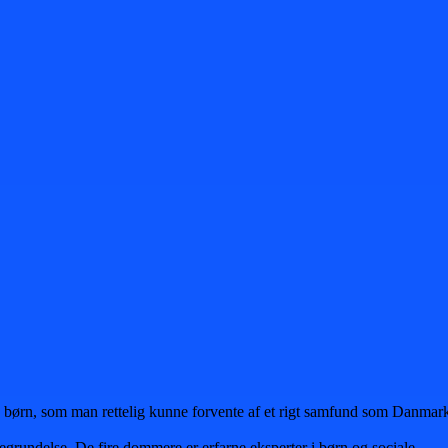
te børn, som man rettelig kunne forvente af et rigt samfund som Danmar
egrundelse. De fire dommere er erfarne eksperter i børn og sociale