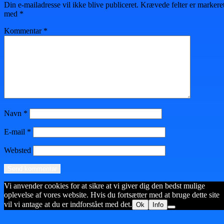
Din e-mailadresse vil ikke blive publiceret.
Krævede felter er markere
med
*
Kommentar
*
Navn
*
E-mail
*
Websted
Vi anvender cookies for at sikre at vi giver dig den bedst mulige
oplevelse af vores website. Hvis du fortsætter med at bruge dette site
vil vi antage at du er indforstået med det.
Ok
Info