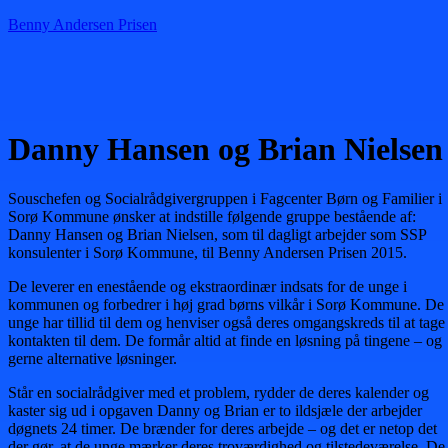
Benny Andersen Prisen
Menu
Danny Hansen og Brian Nielsen
Souschefen og Socialrådgivergruppen i Fagcenter Børn og Familier i
Sorø Kommune ønsker at indstille følgende gruppe bestående af:
Danny Hansen og Brian Nielsen, som til dagligt arbejder som SSP
konsulenter i Sorø Kommune, til Benny Andersen Prisen 2015.
De leverer en enestående og ekstraordinær indsats for de unge i
kommunen og forbedrer i høj grad børns vilkår i Sorø Kommune. De
unge har tillid til dem og henviser også deres omgangskreds til at tage
kontakten til dem. De formår altid at finde en løsning på tingene – og
gerne alternative løsninger.
Står en socialrådgiver med et problem, rydder de deres kalender og
kaster sig ud i opgaven Danny og Brian er to ildsjæle der arbejder
døgnets 24 timer. De brænder for deres arbejde – og det er netop det
der gør, at de unge mærker deres troværdighed og tilstedeværelse. De