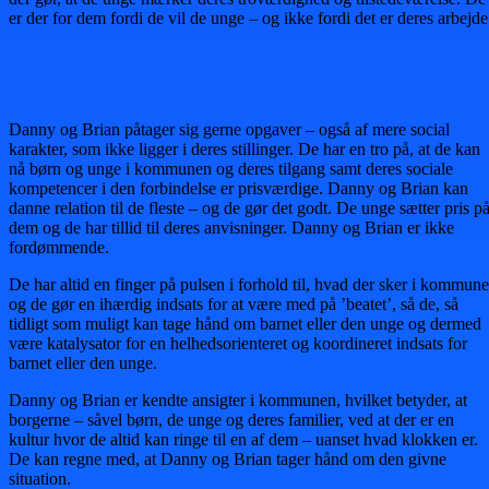
er der for dem fordi de vil de unge – og ikke fordi det er deres arbejde
Danny og Brian påtager sig gerne opgaver – også af mere social
karakter, som ikke ligger i deres stillinger. De har en tro på, at de kan
nå børn og unge i kommunen og deres tilgang samt deres sociale
kompetencer i den forbindelse er prisværdige. Danny og Brian kan
danne relation til de fleste – og de gør det godt. De unge sætter pris p
dem og de har tillid til deres anvisninger. Danny og Brian er ikke
fordømmende.
De har altid en finger på pulsen i forhold til, hvad der sker i kommun
og de gør en ihærdig indsats for at være med på ’beatet’, så de, så
tidligt som muligt kan tage hånd om barnet eller den unge og dermed
være katalysator for en helhedsorienteret og koordineret indsats for
barnet eller den unge.
Danny og Brian er kendte ansigter i kommunen, hvilket betyder, at
borgerne – såvel børn, de unge og deres familier, ved at der er en
kultur hvor de altid kan ringe til en af dem – uanset hvad klokken er.
De kan regne med, at Danny og Brian tager hånd om den givne
situation.