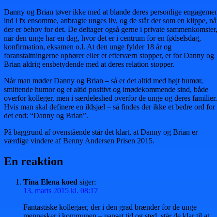
Danny og Brian tøver ikke med at blande deres personlige engageme
ind i fx ensomme, anbragte unges liv, og de står der som en klippe, nå
der er behov for det. De deltager også gerne i private sammenkomster
når den unge har en dag, hvor det er i centrum for en fødselsdag,
konfirmation, eksamen o.l. At den unge fylder 18 år og
foranstaltningerne ophører eller et efterværn stopper, er for Danny og
Brian aldrig ensbetydende med at deres relation stopper.
Når man møder Danny og Brian – så er det altid med højt humør,
smittende humor og et altid positivt og imødekommende sind, både
overfor kolleger, men i særdeleshed overfor de unge og deres familier.
Hvis man skal definere en ildsjæl – så findes der ikke et bedre ord for
det end: “Danny og Brian”.
På baggrund af ovenstående står det klart, at Danny og Brian er
værdige vindere af Benny Andersen Prisen 2015.
En reaktion
Tina Elena koed
siger:
13. marts 2015 kl. 08:17
Fantastiske kollegaer, der i den grad brænder for de unge
mennesker i kommunen – uanset tid og sted, står de klar til at