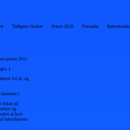
en
Tidligere vindere
Prisen 2026
Formalia
Børnekonfe
sen prisen 2011
ger, 1
deren 3-6 år, og
id kommer i
ar fokus på
 behov og
 uden at lave
l af børnehavens