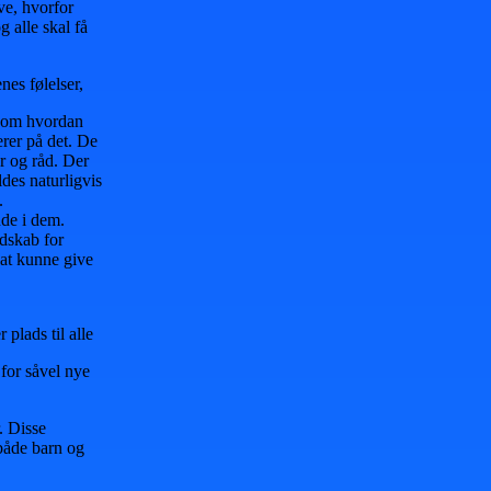
ve, hvorfor
 alle skal få
es følelser,
le om hvordan
rer på det. De
r og råd. Der
des naturligvis
.
nde i dem.
edskab for
 at kunne give
plads til alle
 for såvel nye
. Disse
både barn og