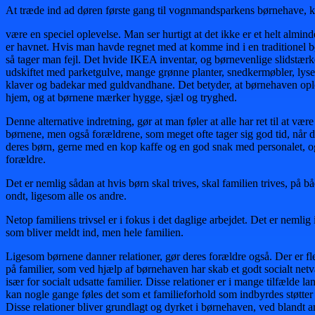
At træde ind ad døren første gang til vognmandsparkens børnehave, 
være en speciel oplevelse. Man ser hurtigt at det ikke er et helt almind
er havnet. Hvis man havde regnet med at komme ind i en traditionel 
så tager man fejl. Det hvide IKEA inventar, og børnevenlige slidstærk
udskiftet med parketgulve, mange grønne planter, snedkermøbler, lyse
klaver og badekar med guldvandhane. Det betyder, at børnehaven opl
hjem, og at børnene mærker hygge, sjæl og tryghed.
Denne alternative indretning, gør at man føler at alle har ret til at være
børnene, men også forældrene, som meget ofte tager sig god tid, når d
deres børn, gerne med en kop kaffe og en god snak med personalet, og
forældre.
Det er nemlig sådan at hvis børn skal trives, skal familien trives, på b
ondt, ligesom alle os andre.
Netop familiens trivsel er i fokus i det daglige arbejdet. Det er nemlig
som bliver meldt ind, men hele familien.
Ligesom børnene danner relationer, gør deres forældre også. Der er f
på familier, som ved hjælp af børnehaven har skab et godt socialt net
især for socialt udsatte familier. Disse relationer er i mange tilfælde l
kan nogle gange føles det som et familieforhold som indbyrdes støtter
Disse relationer bliver grundlagt og dyrket i børnehaven, ved blandt a