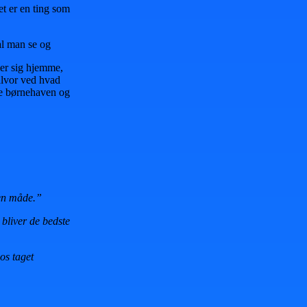
et er en ting som
al man se og
øler sig hjemme,
 alvor ved hvad
ge børnehaven og
den måde.”
bliver de bedste
 os taget