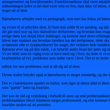
arrangementer og forældremøder. Forældremøderne skal være attrakti
målsætningen lyder at det skal være som en fest, man ikke vil misse, og
noget ud af dem.
Børnehaven arbejder med en pædagogik, som især har fokus på børnen
og evnen til at udtrykke dem. Et barn kan sidde til en samling, og ta
det går med mor og fars skænderier derhjemme, og hvordan hun reage
øvrige børn kan derpå blive inddraget, og komme med deres erfaringe
bliver især snakket om hvordan familien har det derhjemme, dette skyl
at børnene ofte er symptombærer for noget, der vedrører hele familien
Børnene øver sig på den måde, i at fortælle andre hvad der rører sig i
Vi ser dette som en vigtig evne at have med sig i livet, da dette er et r
bearbejdelse af evt. problemer som måtte være i livet. Det er en bedre
udtryk for sine problemer, end at slå sig ud af dem.
Denne kultur betyder også at børnehaven er meget rummelig, og der er 
Der er i børnehaven opstået en kultur, som siger at døren altid er åben
som ”gamle” børn og forældre.
Her kan de råd og vejledning i forhold til store og små problematikker
problematikker bliver håndteret meget professionelt, og ofte kommer 
forældre styrket ud ad perioden.