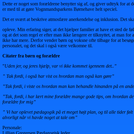
Dette er noget som forældrene benytter sig af, og giver udtryk for at d
er med til at gøre Vognmandsparkens Børnehave helt speciel.
Det er svært at beskrive atmosfære anerkendelse og inklusion. Det sk
opleve. Min erfaring siger, at det hjælper familier at have et sted de f
og at det som regel er efter man ikke længere er tilknyttet, at man for
ikke har mere. Derfor vender børn og voksne ofte tilbage for at besø
personalet, og det skal i også være velkomne til.
Citater fra børn og forældre
”
Uden jer, og jeres hjælp, var vi ikke kommet igennem det..”
” Tak fordi, i også har vist os hvordan man også kan gøre”
”Tak fordi, i viste os hvordan man kan behandle hinanden på en an
”Tak, fordi, i har lært mine forældre mange gode tips, om hvordan de 
forældre for mig”
” Vi har oplevet pædagogik på et meget højt plan, og til alle tider følt
alvorligt når vi havde noget at tale om”
Personale:
Lillian Gregersen Pædagogisk leder