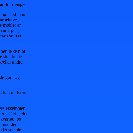
kan for mange
eligt sted man
børnehave,
e møbler er
 rum, pejs,
eves som et
 her. Ikke blot
e skal hente
/eller andre
åde godt og
 ikke kun barnet
lere eksempler
værk. Det gælder
angvarige, og
 hinanden.
ndet sociale