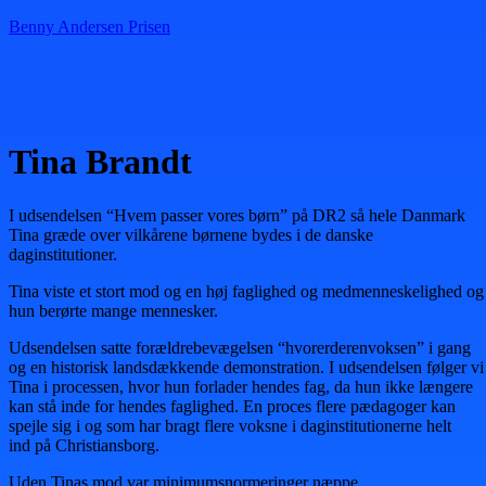
Benny Andersen Prisen
Menu
Tina Brandt
I udsendelsen “Hvem passer vores børn” på DR2 så hele Danmark
Tina græde over vilkårene børnene bydes i de danske
daginstitutioner.
Tina viste et stort mod og en høj faglighed og medmenneskelighed og
hun berørte mange mennesker.
Udsendelsen satte forældrebevægelsen “hvorerderenvoksen” i gang
og en historisk landsdækkende demonstration. I udsendelsen følger vi
Tina i processen, hvor hun forlader hendes fag, da hun ikke længere
kan stå inde for hendes faglighed. En proces flere pædagoger kan
spejle sig i og som har bragt flere voksne i daginstitutionerne helt
ind på Christiansborg.
Uden Tinas mod var minimumsnormeringer næppe