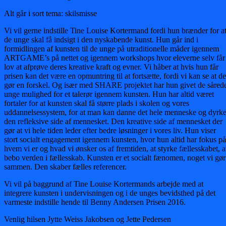
Alt går i sort tema: skilsmisse
Vi vil gerne indstille Tine Louise Kortermand fordi hun brænder for a
de unge skal få indsigt i den nyskabende kunst. Hun går ind i
formidlingen af kunsten til de unge på utraditionelle måder igennem
ARTGAME’s på nettet og igennem workshops hvor eleverne selv får
lov at afprøve deres kreative kraft og evner. Vi håber at hvis hun får
prisen kan det være en opmuntring til at fortsætte, fordi vi kan se at de
gør en forskel. Og især med SHARE projektet har hun givet de såred
unge mulighed for et talerør igennem kunsten. Hun har altid været
fortaler for at kunsten skal få større plads i skolen og vores
uddannelsessystem, for at man kan danne det hele menneske og dyrk
den refleksive side af mennesket. Den kreative side af mennesket der
gør at vi hele tiden leder efter bedre løsninger i vores liv. Hun viser
stort socialt engagement igennem kunsten, hvor hun altid har fokus på
hvem vi er og hvad vi ønsker os af fremtiden, at styrke fællesskabet, a
bebo verden i fællesskab. Kunsten er et socialt fænomen, noget vi gør
sammen. Den skaber fælles referencer.
Vi vil på baggrund af Tine Louise Kortermands arbejde med at
integrere kunsten i undervisningen og i de unges bevidsthed på det
varmeste indstille hende til Benny Andersen Prisen 2016.
Venlig hilsen Jytte Weiss Jakobsen og Jette Pedersen