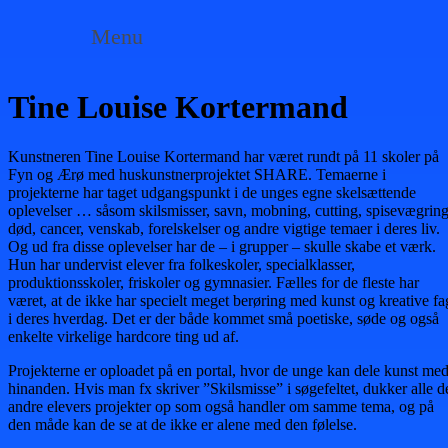
Menu
Tine Louise Kortermand
Kunstneren Tine Louise Kortermand har været rundt på 11 skoler på
Fyn og Ærø med huskunstnerprojektet SHARE. Temaerne i
projekterne har taget udgangspunkt i de unges egne skelsættende
oplevelser … såsom skilsmisser, savn, mobning, cutting, spisevægring
død, cancer, venskab, forelskelser og andre vigtige temaer i deres liv.
Og ud fra disse oplevelser har de – i grupper – skulle skabe et værk.
Hun har undervist elever fra folkeskoler, specialklasser,
produktionsskoler, friskoler og gymnasier. Fælles for de fleste har
været, at de ikke har specielt meget berøring med kunst og kreative fa
i deres hverdag. Det er der både kommet små poetiske, søde og også
enkelte virkelige hardcore ting ud af.
Projekterne er oploadet på en portal, hvor de unge kan dele kunst me
hinanden. Hvis man fx skriver ”Skilsmisse” i søgefeltet, dukker alle d
andre elevers projekter op som også handler om samme tema, og på
den måde kan de se at de ikke er alene med den følelse.