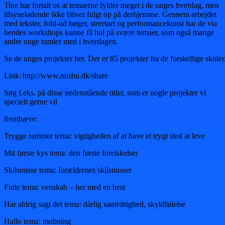
Tine har fortalt os at temaerne fylder meget i de unges hverdag, men
tilsyneladende ikke bliver fulgt op på derhjemme. Gennem arbejdet
med tekster, fold-ud bøger, streetart og performancekunst har de via
hendes workshops kunne få hul på svære temaer, som også mange
andre unge tumler med i hverdagen.
Se de unges projekter her. Der er 85 projekter fra de forskellige skoler
Link: http://www.nushu.dk/share
Søg f.eks. på disse nedenstående titler, som er nogle projekter vi
specielt gerne vil
fremhæve:
Trygge rammer tema: vigtigheden af at have et trygt sted at leve
Mit første kys tema: den første forelskelser
Skilsmisse tema: forældrenes skilsmisser
Futte tema: venskab – her med en hest
Har aldrig sagt det tema: dårlig samvittighed, skyldfølelse
Hallo tema: mobning