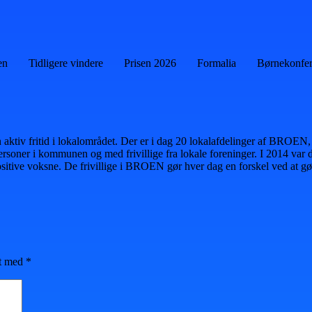
en
Tidligere vindere
Prisen 2026
Formalia
Børnekonfe
ktiv fritid i lokalområdet. Der er i dag 20 lokalafdelinger af BROEN, hv
agpersoner i kommunen og med frivillige fra lokale foreninger. I 2014 var
itive voksne. De frivillige i BROEN gør hver dag en forskel ved at gør
et med
*