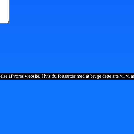
lse af vores website. Hvis du fortsætter med at bruge dette site vil vi a