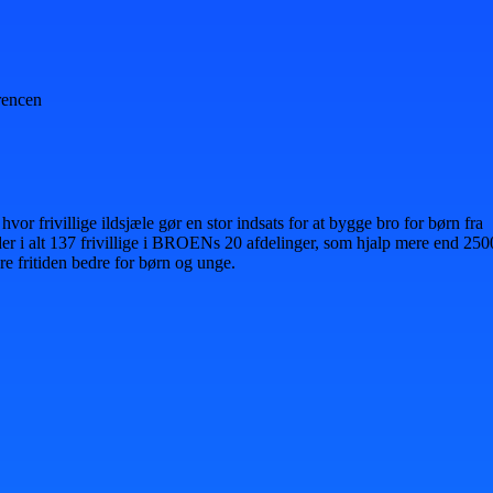
rencen
or frivillige ildsjæle gør en stor indsats for at bygge bro for børn fra
 der i alt 137 frivillige i BROENs 20 afdelinger, som hjalp mere end 250
e fritiden bedre for børn og unge.