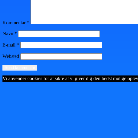
Kommentar
*
Navn
*
E-mail
*
Websted
Vi anvender cookies for at sikre at vi giver dig den bedst mulige opleve