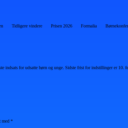
en
Tidligere vindere
Prisen 2026
Formalia
Børnekonfe
rste indsats for udsatte børn og unge. Sidste frist for indstillinger er 10.
et med
*