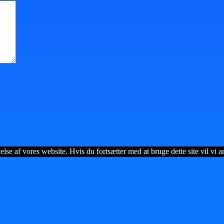
lse af vores website. Hvis du fortsætter med at bruge dette site vil vi a