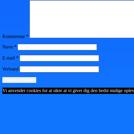
Kommentar
*
Navn
*
E-mail
*
Websted
Vi anvender cookies for at sikre at vi giver dig den bedst mulige opleve