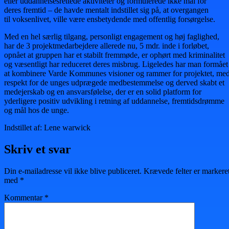
eller uddannelsesrettede aktiviteter og formulerede ikke mål for
deres fremtid – de havde mentalt indstillet sig på, at overgangen
til voksenlivet, ville være ensbetydende med offentlig forsørgelse.
Med en hel særlig tilgang, personligt engagement og høj faglighed,
har de 3 projektmedarbejdere allerede nu, 5 mdr. inde i forløbet,
opnået at gruppen har et stabilt fremmøde, er ophørt med kriminalitet
og væsentligt har reduceret deres misbrug. Ligeledes har man formået
at kombinere Varde Kommunes visioner og rammer for projektet, me
respekt for de unges udprægede medbestemmelse og derved skabt et
medejerskab og en ansvarsfølelse, der er en solid platform for
yderligere positiv udvikling i retning af uddannelse, fremtidsdrømme
og mål hos de unge.
Indstillet af: Lene warwick
Skriv et svar
Din e-mailadresse vil ikke blive publiceret.
Krævede felter er markere
med
*
Kommentar
*