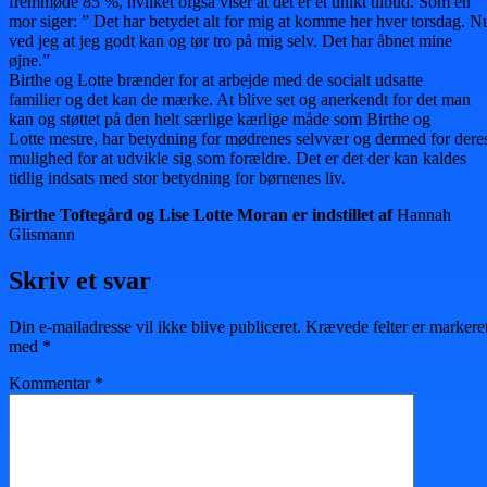
fremmøde 85 %, hvilket ofgså viser at det er et unikt tilbud. Som en
mor siger: ” Det har betydet alt for mig at komme her hver torsdag. N
ved jeg at jeg godt kan og tør tro på mig selv. Det har åbnet mine
øjne.”
Birthe og Lotte brænder for at arbejde med de socialt udsatte
familier og det kan de mærke. At blive set og anerkendt for det man
kan og støttet på den helt særlige kærlige måde som Birthe og
Lotte mestre, har betydning for mødrenes selvvær og dermed for dere
mulighed for at udvikle sig som forældre. Det er det der kan kaldes
tidlig indsats med stor betydning for børnenes liv.
Birthe Toftegård og Lise Lotte Moran er indstillet af
Hannah
Glismann
Skriv et svar
Din e-mailadresse vil ikke blive publiceret.
Krævede felter er markere
med
*
Kommentar
*