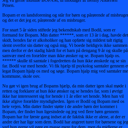
Jeg vil gerne indstille BOPAM, til modtager af Benny Andersen
Prisen.
Bopam er en landsforening og står for børn og pårørende af misbruger
og det er det jeg er, pårørende af en misbruger.
For snart 5 år siden stiftede jeg bekendtskab med Bodil, som er
formand for Bopam. Min datter ******, som er 13 år i dag, havde det
skidt, hendes far er alkoholiker og han opførte sig mildest talt rigtig
slemt overfor sin datter og også mig. Vi boede heldigvis ikke sammen
men derfor er det stadig hårdt for et barn på dengang 9 år og skulle på
samvær med en forældre man ikke ønsker og se. Bopam hjalp os.
****** skulle til samtale i fogedretten da hun ikke ønskede og se sin
far. Bodil var med hende. Vi fik hjælp til psykolog samtaler gennem e
legat Bopam hjalp os med og søge. Bopam hjalp mig ved samtaler m
kommune, skole osv.
Nu gør vi igen brug af Bopams hjælp, da min datter igen skal møde i
retten og forklarer at hun ikke ønsker og se hendes far, som i øvrigt
ikke har interesseret sig for hende i 1 år eller set hende. Men han vil
ikke afgive forældre myndigheden. Igen er Bodil og Bopam med os
hele vejen. Min datter finder støtte i de andre børn der kommer i
Bopam, der finder hun ligesindede og jeg ved flere børn gennem
Bopam har for første gang indset at de faktisk ikke er alene, at der er
andre der har lige som dem. Bodil har angeret turer for børnene og je
ved hun gerne vil gøre en masse mere for dem, men da midlerne er