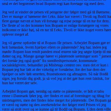
små er det begrænset hvad Bopam regi kan foretage sig med dem.
Jeg ved at vinder de prisen vil pengene der følger med gå til Børnene.
Der er mange af børnene der f.eks. ikke har været i Tivoli og Bodil ha
flere gange nævnt at hun vil forsøge og rejse penge til en tur for dem.
De fleste af os der kommer hos Bopam er enlige forsørgere og vores
indkomst er ikke høj, så en tur til f.eks. Tivoli er ikke noget vores bør
oplever meget af.
Jeg vil gerne opfordre til at Bopam får prisen. Arbejdet Bopam gør er
helt fantastisk, hvem hjælper ellers os pårørende? Jeg har, inden jeg
mødte Bopam kun rendt panden mod muren når jeg søgte hjælp til mi
datter og jeg. Mange gange hører vi pårørende sætninger som ” jamen
det forstår jeg også godt” fra sundhedspersonale, kommunale
socialrådgivere, behandler på Misbrugs centrer osv. men det er kun i
Bopam jeg har følt at der virkelig er forståelse, for der har dem der
hjælper os selv følt smerten, frustrationen og afmagten. Så når Bodil
siger, jeg forstår dig godt, ja så ved jeg at det gør hun rent faktisk, for
hun har været der selv.
Arbejdet Bopam gør, nemlig og støtte os pårørende, er lidt et tabu
emne i Danmark føler jeg, der findes et utal af foreninger og tiltag for
misbrugeren, men der findes ikke meget for pårørende. Det Bopam g
er værd og støtte og den anerkendelse der følger med Prisen vil jeg
være så stolt over og se kunne gå til Bodil og Bopam. Uden dem ville