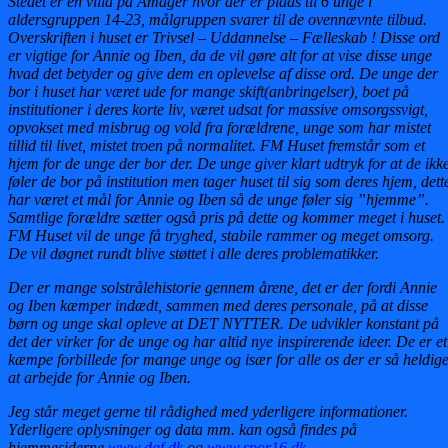
Stedet er en villa på Amager hvor der er plads til 6 unge i
aldersgruppen 14-23, målgruppen svarer til de ovennævnte tilbud.
Overskriften i huset er Trivsel – Uddannelse – Fælleskab ! Disse ord
er vigtige for Annie og Iben, da de vil gøre alt for at vise disse unge
hvad det betyder og give dem en oplevelse af disse ord. De unge der
bor i huset har været ude for mange skift(anbringelser), boet på
institutioner i deres korte liv, været udsat for massive omsorgssvigt,
opvokset med misbrug og vold fra forældrene, unge som har mistet
tillid til livet, mistet troen på normalitet. FM Huset fremstår som et
hjem for de unge der bor der. De unge giver klart udtryk for at de ikk
føler de bor på institution men tager huset til sig som deres hjem, dett
har været et mål for Annie og Iben så de unge føler sig ”hjemme”.
Samtlige forældre sætter også pris på dette og kommer meget i huset. 
FM Huset vil de unge få tryghed, stabile rammer og meget omsorg.
De vil døgnet rundt blive støttet i alle deres problematikker.
Der er mange solstrålehistorie gennem årene, det er der fordi Annie
og Iben kæmper indædt, sammen med deres personale, på at disse
børn og unge skal opleve at DET NYTTER. De udvikler konstant på
det der virker for de unge og har altid nye inspirerende ideer. De er et
kæmpe forbillede for mange unge og især for alle os der er så heldig
at arbejde for Annie og Iben.
Jeg står meget gerne til rådighed med yderligere informationer.
Yderligere oplysninger og data mm. kan også findes på
hjemmesiderne
www.dgf.dk
og
www.spor16.dk