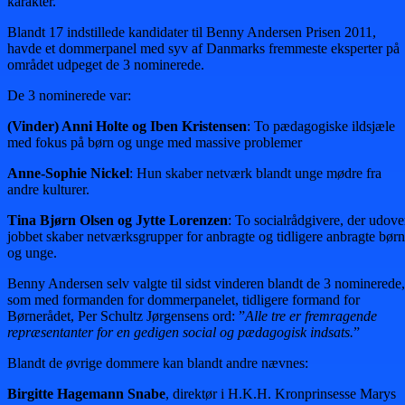
karakter.
Blandt 17 indstillede kandidater til Benny Andersen Prisen 2011,
havde et dommerpanel med syv af Danmarks fremmeste eksperter på
området udpeget de 3 nominerede.
De 3 nominerede var:
(Vinder) Anni Holte og Iben Kristensen
: To pædagogiske ildsjæle
med fokus på børn og unge med massive problemer
Anne-Sophie Nickel
: Hun skaber netværk blandt unge mødre fra
andre kulturer.
Tina Bjørn Olsen og Jytte Lorenzen
: To socialrådgivere, der udove
jobbet skaber netværksgrupper for anbragte og tidligere anbragte børn
og unge.
Benny Andersen selv valgte til sidst vinderen blandt de 3 nominerede,
som med formanden for dommerpanelet, tidligere formand for
Børnerådet, Per Schultz Jørgensens ord: ”
Alle tre er fremragende
repræsentanter for en gedigen social og pædagogisk indsats.
”
Blandt de øvrige dommere kan blandt andre nævnes:
Birgitte Hagemann Snabe
, direktør i H.K.H. Kronprinsesse Marys