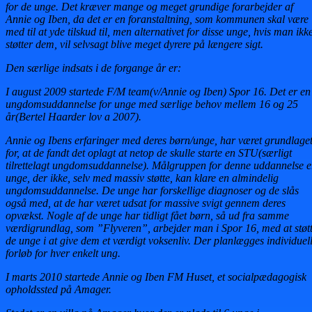
for de unge. Det kræver mange og meget grundige forarbejder af
Annie og Iben, da det er en foranstaltning, som kommunen skal være
med til at yde tilskud til, men alternativet for disse unge, hvis man ikk
støtter dem, vil selvsagt blive meget dyrere på længere sigt.
Den særlige indsats i de forgange år er:
I august 2009 startede F/M team(v/Annie og Iben) Spor 16. Det er en
ungdomsuddannelse for unge med særlige behov mellem 16 og 25
år(Bertel Haarder lov a 2007).
Annie og Ibens erfaringer med deres børn/unge, har været grundlage
for, at de fandt det oplagt at netop de skulle starte en STU(særligt
tilrettelagt ungdomsuddannelse). Målgruppen for denne uddannelse e
unge, der ikke, selv med massiv støtte, kan klare en almindelig
ungdomsuddannelse. De unge har forskellige diagnoser og de slås
også med, at de har været udsat for massive svigt gennem deres
opvækst. Nogle af de unge har tidligt fået børn, så ud fra samme
værdigrundlag, som ”Flyveren”, arbejder man i Spor 16, med at støt
de unge i at give dem et værdigt voksenliv. Der planlægges individuel
forløb for hver enkelt ung.
I marts 2010 startede Annie og Iben FM Huset, et socialpædagogisk
opholdssted på Amager.