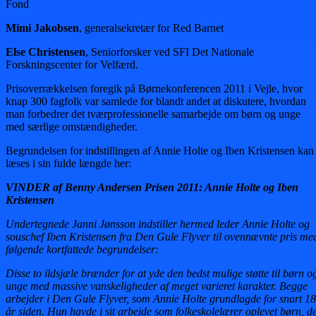
Fond
Mimi Jakobsen
, generalsekretær for Red Barnet
Else Christensen
, Seniorforsker ved SFI Det Nationale
Forskningscenter for Velfærd.
Prisoverrækkelsen foregik på Børnekonferencen 2011 i Vejle, hvor
knap 300 fagfolk var samlede for blandt andet at diskutere, hvordan
man forbedrer det tværprofessionelle samarbejde om børn og unge
med særlige omstændigheder.
Begrundelsen for indstillingen af Annie Holte og Iben Kristensen kan
læses i sin fulde længde her:
VINDER af Benny Andersen Prisen 2011: Annie Holte og Iben
Kristensen
Undertegnede Janni Jønsson indstiller hermed leder Annie Holte og
souschef Iben Kristensen fra Den Gule Flyver til ovennævnte pris me
følgende kortfattede begrundelser:
Disse to ildsjæle brænder for at yde den bedst mulige støtte til børn o
unge med massive vanskeligheder af meget varieret karakter. Begge
arbejder i Den Gule Flyver, som Annie Holte grundlagde for snart 18
år siden. Hun havde i sit arbejde som folkeskolelærer oplevet børn, d