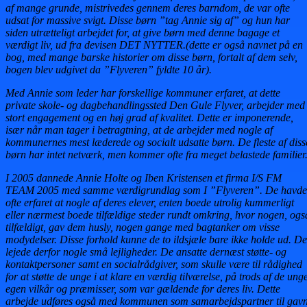
af mange grunde, mistrivedes gennem deres barndom, de var ofte
udsat for massive svigt. Disse børn ”tag Annie sig af” og hun har
siden utrætteligt arbejdet for, at give børn med denne bagage et
værdigt liv, ud fra devisen DET NYTTER.(dette er også navnet på en
bog, med mange barske historier om disse børn, fortalt af dem selv,
bogen blev udgivet da ”Flyveren” fyldte 10 år).
Med Annie som leder har forskellige kommuner erfaret, at dette
private skole- og dagbehandlingssted Den Gule Flyver, arbejder med
stort engagement og en høj grad af kvalitet. Dette er imponerende,
især når man tager i betragtning, at de arbejder med nogle af
kommunernes mest læderede og socialt udsatte børn. De fleste af diss
børn har intet netværk, men kommer ofte fra meget belastede familier
I 2005 dannede Annie Holte og Iben Kristensen et firma I/S FM
TEAM 2005 med samme værdigrundlag som I ”Flyveren”. De havde
ofte erfaret at nogle af deres elever, enten boede utrolig kummerligt
eller nærmest boede tilfældige steder rundt omkring, hvor nogen, ogs
tilfældigt, gav dem husly, nogen gange med bagtanker om visse
modydelser. Disse forhold kunne de to ildsjæle bare ikke holde ud. De
lejede derfor nogle små lejligheder. De ansatte dernæst støtte- og
kontaktpersoner samt en socialrådgiver, som skulle være til rådighed
for at støtte de unge i at klare en værdig tilværelse, på trods af de ung
egen vilkår og præmisser, som var gældende for deres liv. Dette
arbejde udføres også med kommunen som samarbejdspartner til gav