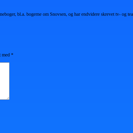
orneboger, bl.a. bogerne om Snovsen, og har endvidere skrevet tv- og t
et med
*