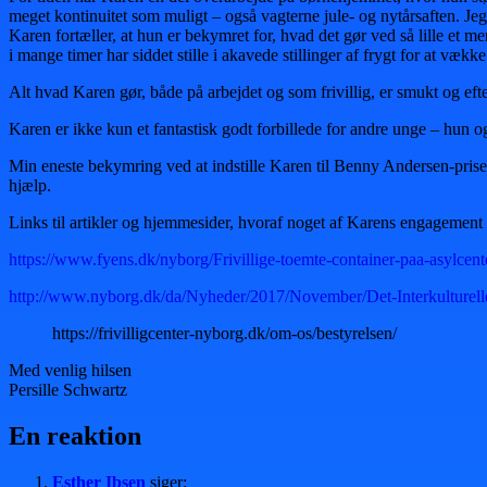
meget kontinuitet som muligt – også vagterne jule- og nytårsaften. Jeg
Karen fortæller, at hun er bekymret for, hvad det gør ved så lille et
i mange timer har siddet stille i akavede stillinger af frygt for at vække
Alt hvad Karen gør, både på arbejdet og som frivillig, er smukt og eft
Karen er ikke kun et fantastisk godt forbillede for andre unge – hun
Min eneste bekymring ved at indstille Karen til Benny Andersen-prisen e
hjælp.
Links til artikler og hjemmesider, hvoraf noget af Karens engagement
https://www.fyens.dk/nyborg/Frivillige-toemte-container-paa-asylcent
http://www.nyborg.dk/da/Nyheder/2017/November/Det-Interkulturel
https://frivilligcenter-nyborg.dk/om-os/bestyrelsen/
Med venlig hilsen
Persille Schwartz
En reaktion
Esther Ibsen
siger: