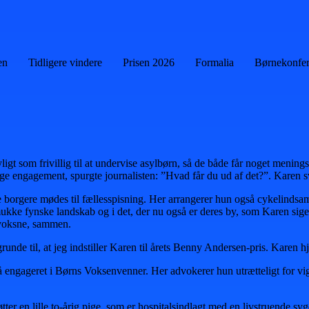
en
Tidligere vindere
Prisen 2026
Formalia
Børnekonfe
gt som frivillig til at undervise asylbørn, så de både får noget menings
lige engagement, spurgte journalisten: ”Hvad får du ud af det?”. Karen
 borgere mødes til fællesspisning. Her arrangerer hun også cykelindsam
t smukke fynske landskab og i det, der nu også er deres by, som Karen s
g voksne, sammen.
unde til, at jeg indstiller Karen til årets Benny Andersen-pris. Karen h
å engageret i Børns Voksenvenner. Her advokerer hun utrætteligt for vig
er en lille to-årig pige, som er hospitalsindlagt med en livstruende syg