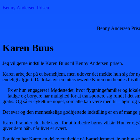
Benny Andersen Prisen
Benny Andersen Pris
Karen Buus
Jeg vil gerne indstille Karen Buus til Benny Andersen-prisen.
Karen arbejder på et børnehjem, men udover det meldte hun sig for nyli
endeligt afgjort. Da lokalavisen interviewede Karen om hendes frivil
Fx er hun engageret i Mødestedet, hvor flygtningefamilier og lokale
fattige og borgere har mulighed for at transportere sig rundt i de
gratis. Og så er cykelture noget, som alle kan være med til – børn o
Det svar og den menneskelige godhjertede indstilling er en af mange gr
Karen brænder idet hele taget for at forbedre børns vilkår. Hun er ogs
giver dem håb, når livet er svært.
For tiden har Karen en del overarbejde på børnehjemmet, hvor hun støtt