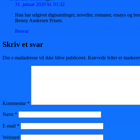
31. januar 2020 kl. 01:32
Han har udgivet digtsamlinger, noveller, romaner, essays og b
Benny Andersen Prisen.
Besvar
Skriv et svar
Din e-mailadresse vil ikke blive publiceret.
Krævede felter er marker
Kommentar
*
Navn
*
E-mail
*
Websted