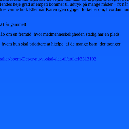
ge. Hendes høje grad af empati kommer til udtryk på mange måder – fx når
andres varme hud. Eller når Karen igen og igen fortæller om, hvordan hu
r 21 år gammel!
n håb om en fremtid, hvor medmenneskeligheden stadig har en plads.
e, hvem hun skal prioritere at hjælpe, af de mange børn, der trænger
lier-boern-Det-er-nu-vi-skal-slaa-til/artikel/3313192