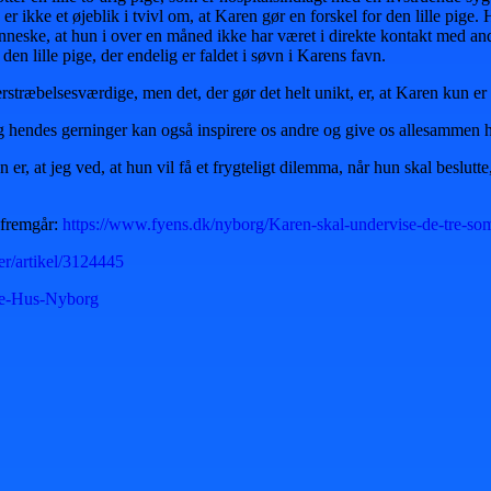
 er ikke et øjeblik i tvivl om, at Karen gør en forskel for den lille pi
 menneske, at hun i over en måned ikke har været i direkte kontakt med 
 den lille pige, der endelig er faldet i søvn i Karens favn.
erstræbelsesværdige, men det, der gør det helt unikt, er, at Karen kun e
 og hendes gerninger kan også inspirere os andre og give os allesamme
r, at jeg ved, at hun vil få et frygteligt dilemma, når hun skal beslutt
 fremgår:
https://www.fyens.dk/nyborg/Karen-skal-undervise-de-tre-soma
er/artikel/3124445
le-Hus-Nyborg