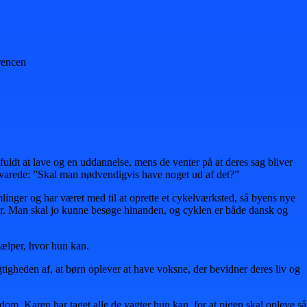
rencen
fuldt at lave og en uddannelse, mens de venter på at deres sag bliver
 svarede: ”Skal man nødvendigvis have noget ud af det?”
linger og har været med til at oprette et cykelværksted, så byens nye
iger. Man skal jo kunne besøge hinanden, og cyklen er både dansk og
jælper, hvor hun kan.
tigheden af, at børn oplever at have voksne, der bevidner deres liv og
dom. Karen har taget alle de vagter hun kan, for at pigen skal opleve så