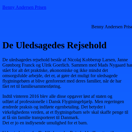
Benny Andersen Prisen
Benny Andersen Pris
De Uledsagedes Rejsehold
De uledsagedes rejsehold består af Nicolaj Kobberup Larsen, Janne
Grønborg Franck og Ulrik Goerlich. Sammen med Mads Nygaard har
stået for alt det praktiske, økonomiske og ikke mindst det
omsorgsfulde arbejde, det er, at gøre det muligt for uledsagede
flygtningebørn at blive genforenet med deres familier, når de har
fået ret til familiesammenføring.
Indtil vinteren 2016 blev alle disse opgaver løst af staten og
udført af professionelle i Dansk Flygtningehjælp. Men regeringen
ændrede praksis og indførte egenbetaling. Det betyder i
virkelighedens verden, at et flygtningebarn selv skal skaffe penge til
at få sin familie transporteret til Danmark.
Det er jo en indlysende umulighed for et barn.