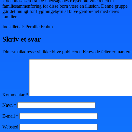
Uden indsatsen fra De Uledsagedes Rejsehold ville retten til
familiesammenføring for disse børn være en illusion. Denne gruppe
gør det muligt for flygtningebørn at blive genforenet med deres
familier.
Indstillet af: Pernille Frahm
Skriv et svar
Din e-mailadresse vil ikke blive publiceret.
Krævede felter er marker
Kommentar
*
Navn
*
E-mail
*
Websted