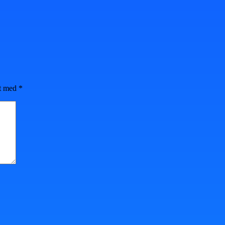
et med
*