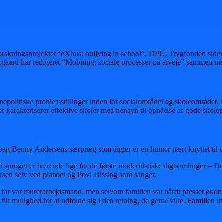
, forskningsprojektet “eXbus: bullying in school”, DPU, Trygfonden 
rgaard har redigeret “Mobning: sociale processer på afveje” sammen m
epolitiske problemstillinger inden for socialområdet og skoleområdet.
karakteriserer effektive skoler med hensyn til opnåelse af gode skolep
bag Benny Andersens særpræg som digter er en humor nært knyttet til d
 sproget er bærende lige fra de første modernistiske digtsamlinger –
rsen selv ved pianoet og Povl Dissing som sanger.
 far var murerarbejdsmand, men selvom familien var hårdt presset økono
ik mulighed for at udfolde sig i den retning, de gerne ville. Familien in