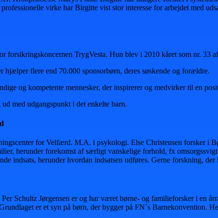
rofessionelle virke har Birgitte vist stor interesse for arbejdet med udsa
r forsikringskoncernen TrygVesta. Hun blev i 2010 kåret som nr. 33 a
 hjælper flere end 70.000 sponsorbørn, deres søskende og forældre.
ændige og kompetente mennesker, der inspirerer og medvirker til en posit
 ud med udgangspunkt i det enkelte barn.
rd
ningscenter for Velfærd. M.A. i psykologi. Else Christensen forsker i Bø
lier, herunder forekomst af særligt vanskelige forhold, fx omsorgssvigt
ende indsats, herunder hvordan indsatsen udføres. Gerne forskning, der 
l. Per Schultz Jørgensen er og har været børne- og familieforsker i en
n. Grundlaget er et syn på børn, der bygger på FN´s Barnekonvention. Her