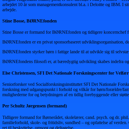
arbejdet 10 år som managementkonsulent bl.a. i Deloitte og IBM. I sit p
arbejde.
Stine Bosse, BØRNEfonden
Stine Bosse er formand for BØRNEfonden og tidligere koncernchef fo
BØRNEfonden er en privat sponsorbaseret udviklingsorganisation, der
BØRNEfonden styrker børn i fattige lande til at udvikle sig til selvst
BØRNEfondens filosofi er, at bæredygtig udvikling skabes indefra og
Else Christensen, SFI Det Nationale Forskningscenter for Velfæ
Seniorforsker ved Socialforskningsinstituttet SFI Det Nationale Forsk
forskning med udgangspunkt i forhold og vilkår for børn/forældre/fami
mulighederne for og betydningen af en tidlig forebyggende eller støtt
Per Schultz Jørgensen (formand)
Tidligere formand for Børnerådet, skolelærer, cand. psych. og dr. phi
familieforhold, skole- og fritidsliv, sundhed – og opfattelse af verde
ret til beskyttelse, omsorg og deltagelse.