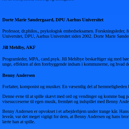
Dorte Marie Søndergaard, DPU Aarhus Universitet
Professor, dr.philos., psykologisk embedseksamen. Forskningsleder
Universitet, DPU, Aarhus Universitet siden 2002. Dorte Marie Sønde
Jill Mehlby, AKF
Programleder, MPA, cand.psyk. Jill Mehlbye beskæftiger sig med børn
unge, effekten af den forebyggende indsats i kommunerne, og hvad der 
Benny Andersen
Forfatter, komponist og musiker. En væsentlig del af hemmeligheden 
Denne evne til at spille skævt med ord og vendinger og komme bag på
visesucceserne til egen musik, fremført og indspillet med Benny Ande
Benny Andersen er opvokset i et arbejderhjem under trange kår. Hans
leveår, var det meget vigtigt for dem, at Benny Andersen og hans bror f
lærte han at spille.