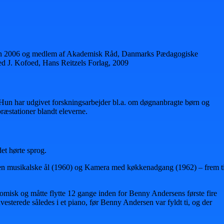
siden 2006 og medlem af Akademisk Råd, Danmarks Pædagogiske
ed J. Kofoed, Hans Reitzels Forlag, 2009
 Hun har udgivet forskningsarbejder bl.a. om døgnanbragte børn og
ræstationer blandt eleverne.
et hørte sprog.
 Den musikalske ål (1960) og Kamera med køkkenadgang (1962) – frem ti
misk og måtte flytte 12 gange inden for Benny Andersens første fire
vesterede således i et piano, før Benny Andersen var fyldt ti, og der