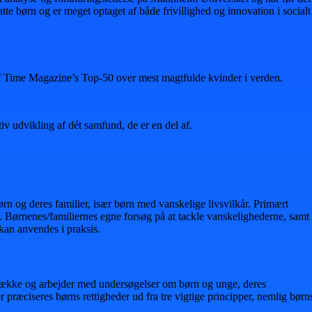
tte børn og er meget optaget af både frivillighed og innovation i socialt
f Time Magazine’s Top-50 over mest magtfulde kvinder i verden.
iv udvikling af dét samfund, de er en del af.
rn og deres familier, især børn med vanskelige livsvilkår. Primært
. Børnenes/familiernes egne forsøg på at tackle vanskelighederne, samt
kan anvendes i praksis.
 årrække og arbejder med undersøgelser om børn og unge, deres
 præciseres børns rettigheder ud fra tre vigtige principper, nemlig børn