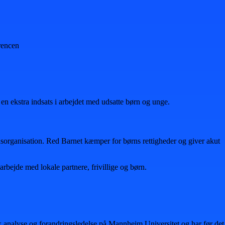
rencen
 en ekstra indsats i arbejdet med udsatte børn og unge.
dsorganisation. Red Barnet kæmper for børns rettigheder og giver akut
ejde med lokale partnere, frivillige og børn.
k analyse og forandringsledelse på Mannheim Universitet og har før det