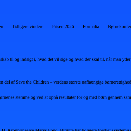
en
Tidligere vindere
Prisen 2026
Formalia
Børnekonfe
ab til og indsigt i, hvad det vil sige og hvad der skal til, når man yder
en del af Save the Children – verdens største uafhængige børnerettighe
rnenes stemme og ved at opnå resultater for og med børn gennem samarb
H. Kronprinsesse Marys Fond. Birgitte har tidligere forsket i systemis