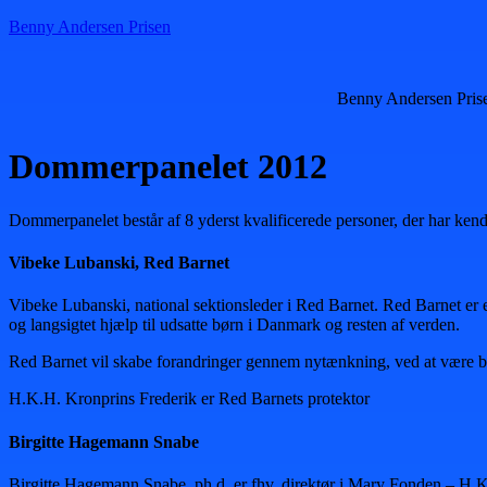
Benny Andersen Prisen
Benny Andersen Pris
Dommerpanelet 2012
Dommerpanelet består af 8 yderst kvalificerede personer, der har kendsk
Vibeke Lubanski, Red Barnet
Vibeke Lubanski, national sektionsleder i Red Barnet. Red Barnet er 
og langsigtet hjælp til udsatte børn i Danmark og resten af verden.
Red Barnet vil skabe forandringer gennem nytænkning, ved at være bø
H.K.H. Kronprins Frederik er Red Barnets protektor
Birgitte Hagemann Snabe
Birgitte Hagemann Snabe, ph.d, er fhv. direktør i Mary Fonden – H.K.