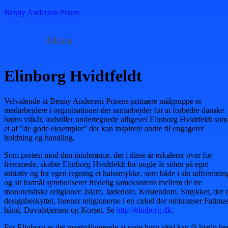
Benny Andersen Prisen
Menu
Elinborg Hvidtfeldt
Velvidende at Benny Andersen Prisens primære målgruppe er
medarbejdere i organisationer der samarbejder for at forbedre danske
børns vilkår, indstiller undertegnede alligevel Elinborg Hvidtfeldt som
et af ”de gode eksempler” der kan inspirere andre til engageret
holdning og handling.
Som protest mod den intolerance, der i disse år eskalerer over for
fremmede, skabte Elinborg Hvidtfeldt for nogle år siden på eget
initiativ og for egen regning et halssmykke, som både i sin udformnin
og sit formål symboliserer fredelig sameksistens mellem de tre
monoteistiske religioner: Islam, Jødedom, Kristendom. Smykket, der 
designbeskyttet, forener religionerne i en cirkel der omkranser Fatima
hånd, Davidstjernen og Korset. Se
http://elinborg.dk
.
For Elinborg er det magtpåliggende at syge børn altid kan få hjælp he