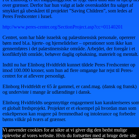
over grænser. Derfor har hun valgt at lade overskuddet fra salget af
smykket gå ubeskåret til projektet ”Saving Children”, som ledes af
Peres Fredscenter i Israel.
http://www.peres-center.org/SectionProject.asp?cc=01140201
Centret, som har både israelsk og palæstinensisk personale, opererer
børn med bl.a. hjerte- og hjernelidelser – operationer som ikke kan
gennemføres i det palæstinensiske område. Arbejdet, der foregår i et
konfliktfyldt område, behøver daglig opbakning, materielt og mentalt.
Indtil nu har Elinborg Hvidtfeldt kunnet tildele Peres Fredscenter op
imod 100.000 kroner, som hun ad flere omgange har rejst til Peres-
centret for at aflevere personligt.
Elinborg Hvidtfeldt er 65 år gammel, er cand.mag. (dansk og fransk)
og underviste i mange år udlændinge i dansk.
Elinborg Hvidtfeldts uegennyttige engagement kan karakteriseres so
et globalt fredsprojekt. Projektet er et eksempel på hvordan man som
enkeltperson kan reagere på fremmedhad og intolerance og forbedre
børns vilkår på tværs af grænser.
Vi anvender cookies for at sikre at vi giver dig den bedst mulige
oplevelse af vores website. Hvis du fortsætter med at bruge dette site