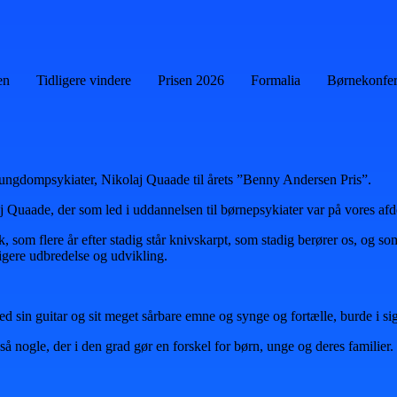
en
Tidligere vindere
Prisen 2026
Formalia
Børnekonfe
 ungdompsykiater, Nikolaj Quaade til årets ”Benny Andersen Pris”.
aj Quaade, der som led i uddannelsen til børnepsykiater var på vores af
k, som flere år efter stadig står knivskarpt, som stadig berører os, og s
igere udbredelse og udvikling.
 guitar og sit meget sårbare emne og synge og fortælle, burde i sig selv
ogle, der i den grad gør en forskel for børn, unge og deres familier.