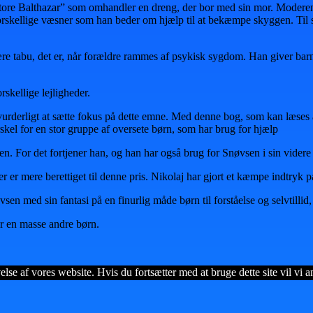
tore Balthazar” som omhandler en dreng, der bor med sin mor. Moderen
orskellige væsner som han beder om hjælp til at bekæmpe skyggen. Til sid
re tabu, det er, når forældre rammes af psykisk sygdom. Han giver bar
rskellige lejligheder.
uvurderligt at sætte fokus på dette emne. Med denne bog, som kan læses 
skel for en stor gruppe af oversete børn, som har brug for hjælp
n. For det fortjener han, og han har også brug for Snøvsen i sin videre
er mere berettiget til denne pris. Nikolaj har gjort et kæmpe indtryk p
n med sin fantasi på en finurlig måde børn til forståelse og selvtillid,
or en masse andre børn.
lse af vores website. Hvis du fortsætter med at bruge dette site vil vi a