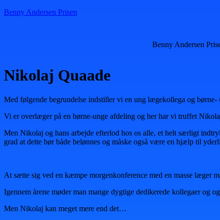
Benny Andersen Prisen
Benny Andersen Pris
Nikolaj Quaade
Med følgende begrundelse indstiller vi en ung lægekollega og børne-
Vi er overlæger på en børne-unge afdeling og her har vi truffet Nikol
Men Nikolaj og hans arbejde efterlod hos os alle, et helt særligt indtry
grad at dette bør både belønnes og måske også være en hjælp til yderl
At sætte sig ved en kæmpe morgenkonference med en masse læger med sin
Igennem årene møder man mange dygtige dedikerede kollegaer og også n
Men Nikolaj kan meget mere end det…