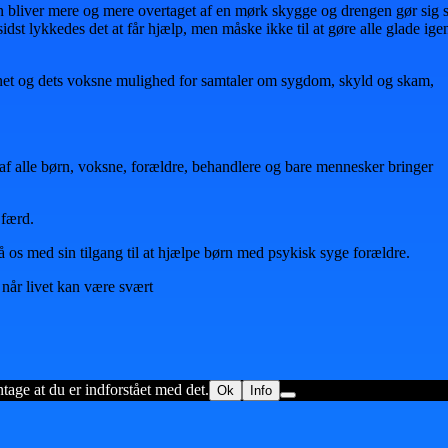
 bliver mere og mere overtaget af en mørk skygge og drengen gør sig 
st lykkedes det at får hjælp, men måske ikke til at gøre alle glade ige
net og dets voksne mulighed for samtaler om sygdom, skyld og skam,
af alle børn, voksne, forældre, behandlere og bare mennesker bringer
 færd.
å os med sin tilgang til at hjælpe børn med psykisk syge forældre.
 når livet kan være svært
ntage at du er indforstået med det.
Ok
Info