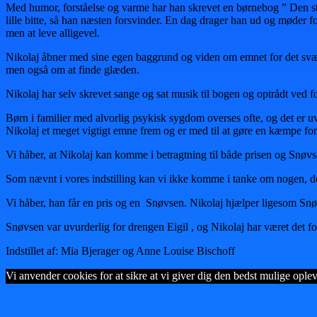
Med humor, forståelse og varme har han skrevet en børnebog ” Den s
lille bitte, så han næsten forsvinder. En dag drager han ud og møder f
men at leve alligevel.
Nikolaj åbner med sine egen baggrund og viden om emnet for det svæ
men også om at finde glæden.
Nikolaj har selv skrevet sange og sat musik til bogen og optrådt ved fo
Børn i familier med alvorlig psykisk sygdom overses ofte, og det er 
Nikolaj et meget vigtigt emne frem og er med til at gøre en kæmpe for
Vi håber, at Nikolaj kan komme i betragtning til både prisen og Snøvse
Som nævnt i vores indstilling kan vi ikke komme i tanke om nogen, der 
Vi håber, han får en pris og en Snøvsen. Nikolaj hjælper ligesom Snøvse
Snøvsen var uvurderlig for drengen Eigil , og Nikolaj har været det f
Indstillet af: Mia Bjerager og Anne Louise Bischoff
Vi anvender cookies for at sikre at vi giver dig den bedst mulige opleve