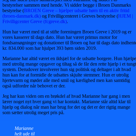
bestyrelser sammen med hende. Vi sidder begge i Broen Danmarks
bestyrelse (
BROEN Greve – hjælper udsatte børn til en aktiv fritid
(broen-danmark.dk)
og Frivilligcenteret i Greves bestyrelse (
HJEM |
Frivilligcenter Greve (fcgreve.dk)
.
Hun har været med til at stifte foreningen Broen Greve i 2019 og er
vores kasserer til dags dato. Hun har været primus motor for
fondsansøgninger og donationer til Broen og har til dags dato indhent
kr. 834.000 som har hjulpet 393 børn siden 2019.
Marianne har altid været en ildsjæl for de udsatte borgere. Hun hjælpe
med utrolig mange opgaver og tiltag så de får den rette hjælp i et tung
system. Derudover involverer hun sig politisk og deltager i alt hvad
hun kan for at formidle de udsattes skjulte stemmer. Hun er utrolig
hjertevarm og møder alle med smil og kærlighed men kan samtidig
også udfordre når behovet er der.
Jeg har kun viden om en brøkdel af hvad Marianne har gang i men
lærer noget nyt hver gang vi har kontakt. Marianne står altid klar til
hjælp og dialog når man har brug for det og det er der rigtig mange
som sætter utrolig meget pris på.
Marianne
helt ude til