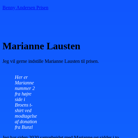
Benny Andersen Prisen
Menu
Marianne Lausten
Jeg vil gerne indstille Marianne Lausten til prisen.
Her er
Marianne
nummer 2
fra højre
side i
Broens t-
shirt ved
modtagelse
af donation
fra Bunzl
Jeg har siden 2020 samarbejdet med Marianne og sidder i to