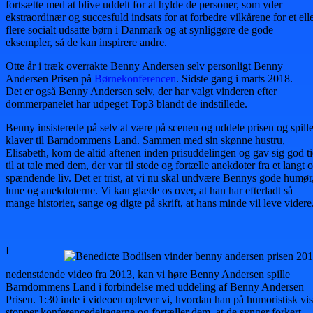
fortsætte med at blive uddelt for at hylde de personer, som yder
ekstraordinær og succesfuld indsats for at forbedre vilkårene for et ell
flere socialt udsatte børn i Danmark og at synliggøre de gode
eksempler, så de kan inspirere andre.
Otte år i træk overrakte Benny Andersen selv personligt Benny
Andersen Prisen på
Børnekonferencen
. Sidste gang i marts 2018.
Det er også Benny Andersen selv, der har valgt vinderen efter
dommerpanelet har udpeget Top3 blandt de indstillede.
Benny insisterede på selv at være på scenen og uddele prisen og spill
klaver til Barndommens Land. Sammen med sin skønne hustru,
Elisabeth, kom de altid aftenen inden prisuddelingen og gav sig god t
til at tale med dem, der var til stede og fortælle anekdoter fra et langt 
spændende liv. Det er trist, at vi nu skal undvære Bennys gode humør
lune og anekdoterne. Vi kan glæde os over, at han har efterladt så
mange historier, sange og digte på skrift, at hans minde vil leve videre
——
I
nedenstående video fra 2013, kan vi høre Benny Andersen spille
Barndommens Land i forbindelse med uddeling af Benny Andersen
Prisen. 1:30 inde i videoen oplever vi, hvordan han på humoristisk vis
stopper konferencedeltagerne og fortæller dem, at de synger forkert –