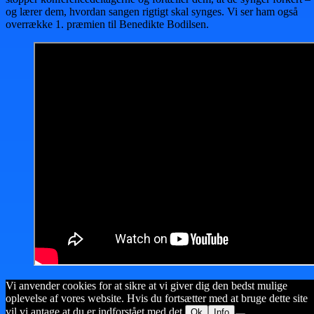
og lærer dem, hvordan sangen rigtigt skal synges. Vi ser ham også
overrække 1. præmien til Benedikte Bodilsen.
Vi anvender cookies for at sikre at vi giver dig den bedst mulige
oplevelse af vores website. Hvis du fortsætter med at bruge dette site
vil vi antage at du er indforstået med det.
Ok
Info