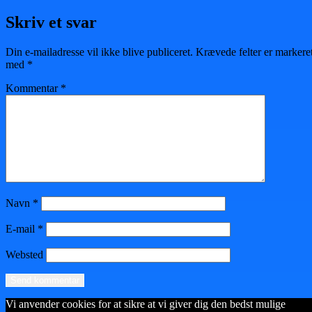
Skriv et svar
Din e-mailadresse vil ikke blive publiceret.
Krævede felter er markere
med
*
Kommentar
*
Navn
*
E-mail
*
Websted
Vi anvender cookies for at sikre at vi giver dig den bedst mulige