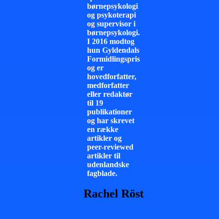
børnepsykologi
og psykoterapi
og supervisor i
børnepsykologi.
I 2016 modtog
hun Gyldendals
Formidlingspris
og er
hovedforfatter,
medforfatter
eller redaktør
til 19
publikationer
og har skrevet
en række
artikler og
peer-reviewed
artikler til
udenlandske
fagblade.
Rachel Röst