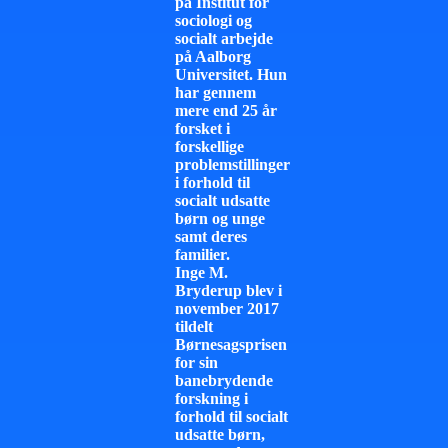
på Institut for
sociologi og
socialt arbejde
på Aalborg
Universitet. Hun
har gennem
mere end 25 år
forsket i
forskellige
problemstillinger
i forhold til
socialt udsatte
børn og unge
samt deres
familier.
Inge M.
Bryderup blev i
november 2017
tildelt
Børnesagsprisen
for sin
banebrydende
forskning i
forhold til socialt
udsatte børn,