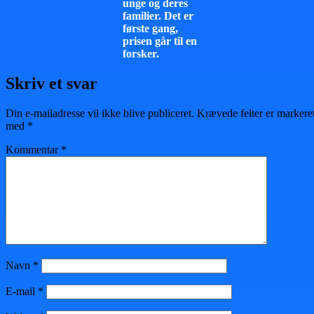
unge og deres
familier. Det er
første gang,
prisen går til en
forsker.
Skriv et svar
Din e-mailadresse vil ikke blive publiceret.
Krævede felter er markere
med
*
Kommentar
*
Navn
*
E-mail
*