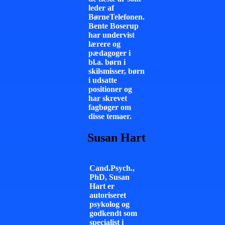
leder af
BørneTelefonen.
Bente Boserup
har undervist
lærere og
pædagoger i
bl.a. børn i
skilsmisser, børn
i udsatte
positioner og
har skrevet
fagbøger om
disse temaer.
Susan Hart
Cand.Psych.,
PhD, Susan
Hart er
autoriseret
psykolog og
godkendt som
specialist i